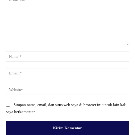
Komentar:
Na
Ema
Web
Simpan nama, email, dan situs web saya di browser ini untuk lain kali
saya berkomentar.