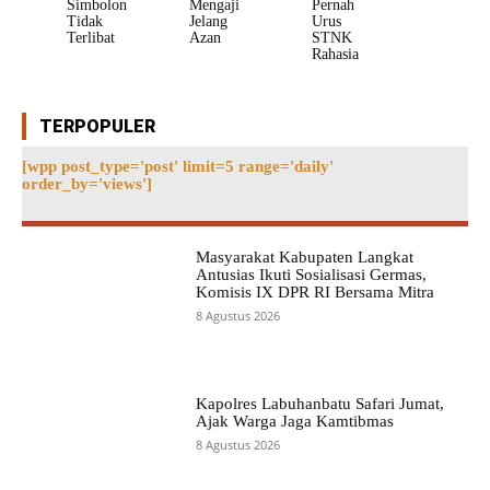
Simbolon
Mengaji
Pernah
Tidak
Jelang
Urus
Terlibat
Azan
STNK
Rahasia
TERPOPULER
[wpp post_type='post' limit=5 range='daily'
order_by='views']
Masyarakat Kabupaten Langkat
Antusias Ikuti Sosialisasi Germas,
Komisis IX DPR RI Bersama Mitra
8 Agustus 2026
Kapolres Labuhanbatu Safari Jumat,
Ajak Warga Jaga Kamtibmas
8 Agustus 2026