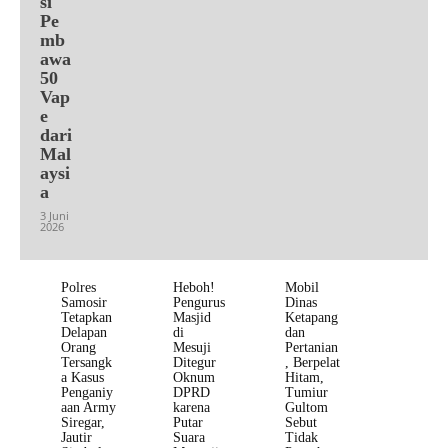
si
Pe
mb
awa
50
Vap
e
dari
Mal
aysi
a
3 Juni
2026
Polres
Heboh!
Mobil
Samosir
Pengurus
Dinas
Tetapkan
Masjid
Ketapang
Delapan
di
dan
Orang
Mesuji
Pertanian
Tersangk
Ditegur
, Berpelat
a Kasus
Oknum
Hitam,
Penganiy
DPRD
Tumiur
aan Army
karena
Gultom
Siregar,
Putar
Sebut
Jautir
Suara
Tidak