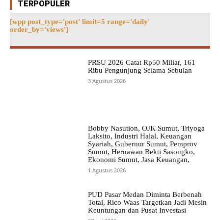
TERPOPULER
[wpp post_type='post' limit=5 range='daily'
order_by='views']
PRSU 2026 Catat Rp50 Miliar, 161
Ribu Pengunjung Selama Sebulan
3 Agustus 2026
Bobby Nasution, OJK Sumut, Triyoga
Laksito, Industri Halal, Keuangan
Syariah, Gubernur Sumut, Pemprov
Sumut, Hernawan Bekti Sasongko,
Ekonomi Sumut, Jasa Keuangan,
1 Agustus 2026
PUD Pasar Medan Diminta Berbenah
Total, Rico Waas Targetkan Jadi Mesin
Keuntungan dan Pusat Investasi