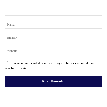
Komentar:
Na
Ema
Web
Simpan nama, email, dan situs web saya di browser ini untuk lain kali
saya berkomentar.
Facebook
X
Pinterest
WhatsApp