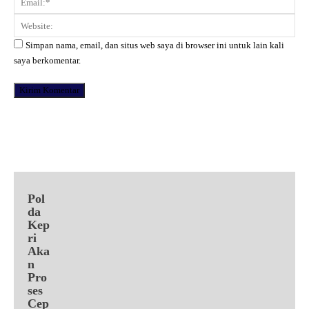
Web
Simpan nama, email, dan situs web saya di browser ini untuk lain kali
saya berkomentar.
Facebook
X
Pinterest
WhatsApp
Pol
da
Kep
ri
Aka
n
Pro
ses
Cep