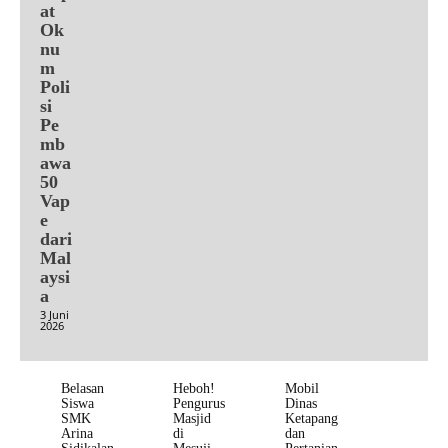
at
Ok
nu
m
Poli
si
Pe
mb
awa
50
Vap
e
dari
Mal
aysi
a
3 Juni
2026
Belasan
Heboh!
Mobil
Siswa
Pengurus
Dinas
SMK
Masjid
Ketapang
Arina
di
dan