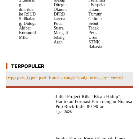
Sidikalan
Mesuji
Pertanian
g
Ditegur
, Berpelat
dilarikan
Oknum
Hitam,
ke RSUD
DPRD
Tumiur
Sidikalan
karena
Gultom
g, Diduga
Putar
Sebut
Akibat
Suara
Tidak
Konsumsi
Mengaji
Pernah
MBG
Jelang
Urus
Azan
STNK
Rahasia
TERPOPULER
[wpp post_type='post' limit=5 range='daily' order_by='views']
Juliet Project Rilis “Kisah Hidup”,
Hadirkan Formasi Baru dengan Nuansa
Pop Rock Indie 80-90-an
4 Juli 2026
Funky Kopral Resmi Kembali Lewat