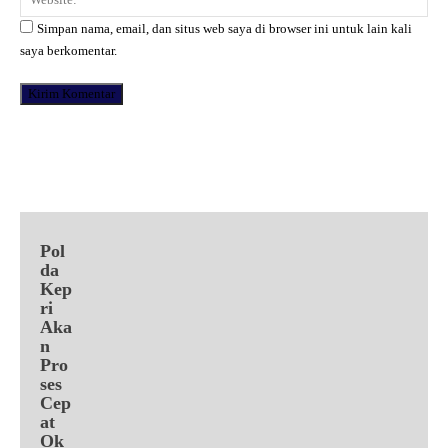
Simpan nama, email, dan situs web saya di browser ini untuk lain kali
saya berkomentar.
Facebook
X
Pinterest
WhatsApp
Pol
da
Kep
ri
Aka
n
Pro
ses
Cep
at
Ok