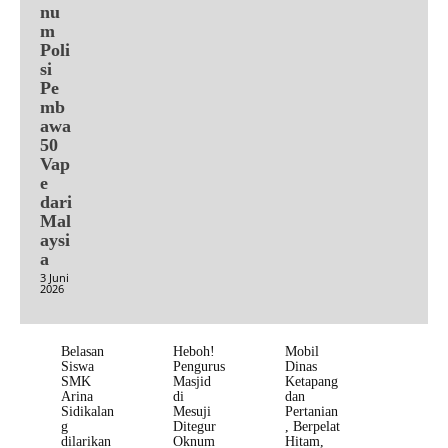
nu
m
Poli
si
Pe
mb
awa
50
Vap
e
dari
Mal
aysi
a
3 Juni
2026
Belasan
Heboh!
Mobil
Siswa
Pengurus
Dinas
SMK
Masjid
Ketapang
Arina
di
dan
Sidikalan
Mesuji
Pertanian
g
Ditegur
, Berpelat
dilarikan
Oknum
Hitam,