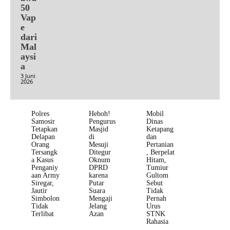
50
Vap
e
dari
Mal
aysi
a
3 Juni
2026
Polres
Heboh!
Mobil
Samosir
Pengurus
Dinas
Tetapkan
Masjid
Ketapang
Delapan
di
dan
Orang
Mesuji
Pertanian
Tersangk
Ditegur
, Berpelat
a Kasus
Oknum
Hitam,
Penganiy
DPRD
Tumiur
aan Army
karena
Gultom
Siregar,
Putar
Sebut
Jautir
Suara
Tidak
Simbolon
Mengaji
Pernah
Tidak
Jelang
Urus
Terlibat
Azan
STNK
Rahasia