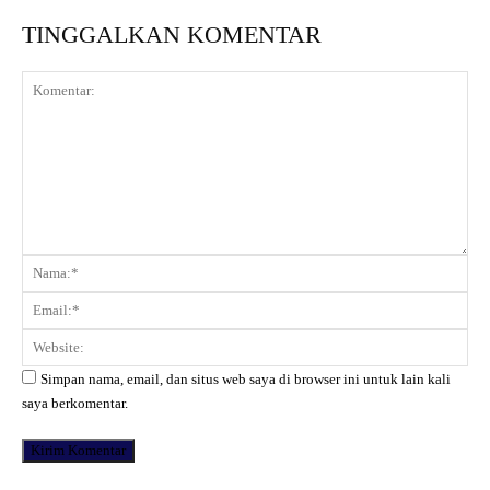
TINGGALKAN KOMENTAR
Komentar:
Na
Ema
Web
Simpan nama, email, dan situs web saya di browser ini untuk lain kali
saya berkomentar.