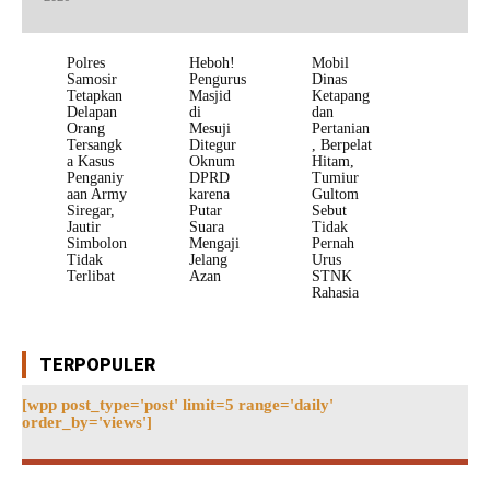
Polres
Heboh!
Mobil
Samosir
Pengurus
Dinas
Tetapkan
Masjid
Ketapang
Delapan
di
dan
Orang
Mesuji
Pertanian
Tersangk
Ditegur
, Berpelat
a Kasus
Oknum
Hitam,
Penganiy
DPRD
Tumiur
aan Army
karena
Gultom
Siregar,
Putar
Sebut
Jautir
Suara
Tidak
Simbolon
Mengaji
Pernah
Tidak
Jelang
Urus
Terlibat
Azan
STNK
Rahasia
TERPOPULER
[wpp post_type='post' limit=5 range='daily'
order_by='views']