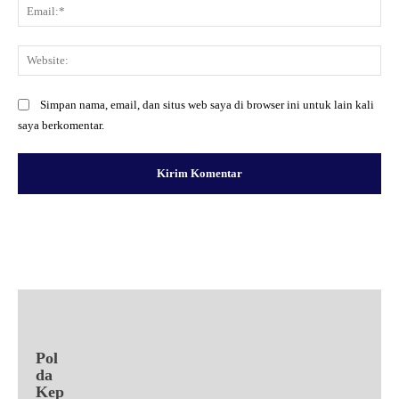
Ema
Web
Simpan nama, email, dan situs web saya di browser ini untuk lain kali
saya berkomentar.
Facebook
X
Pinterest
WhatsApp
Pol
da
Kep