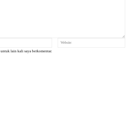
Email:*
W
 untuk lain kali saya berkomentar.
X
Pinterest
WhatsApp