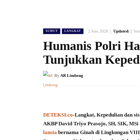
2 Juni 2026
Updated:
2 Jun
SUMUT
LANGKAT
Humanis Polri Ha
Tunjukkan Kepedu
By
AR Limbong
DETEKSI.co
-Langkat, Kepedulian dan si
AKBP David Triyo Prasojo, SH, SIK, MSi
lansia
bernama Ginah di Lingkungan VIII 