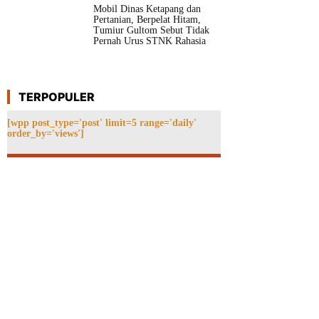
Mobil Dinas Ketapang dan
Pertanian, Berpelat Hitam,
Tumiur Gultom Sebut Tidak
Pernah Urus STNK Rahasia
TERPOPULER
[wpp post_type='post' limit=5 range='daily'
order_by='views']