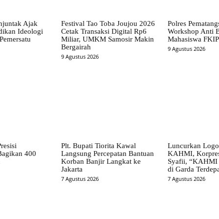
juntak Ajak
Festival Tao Toba Joujou 2026
Polres Pematangs
dikan Ideologi
Cetak Transaksi Digital Rp6
Workshop Anti B
 Pemersatu
Miliar, UMKM Samosir Makin
Mahasiswa FKIP
Bergairah
9 Agustus 2026
9 Agustus 2026
resisi
Plt. Bupati Tiorita Kawal
Luncurkan Log
Bagikan 400
Langsung Percepatan Bantuan
KAHMI, Korpre
n
Korban Banjir Langkat ke
Syafii, “KAHMI
Jakarta
di Garda Terdep
7 Agustus 2026
7 Agustus 2026