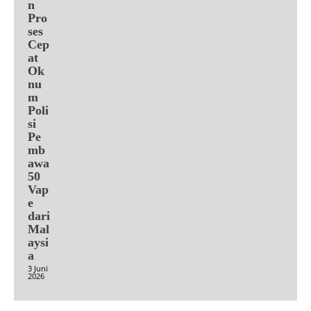
n
Pro
ses
Cep
at
Ok
nu
m
Poli
si
Pe
mb
awa
50
Vap
e
dari
Mal
aysi
a
3 Juni
2026