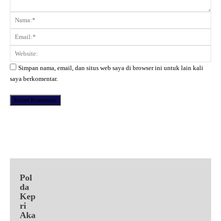
Komentar:
Na
Ema
Web
Simpan nama, email, dan situs web saya di browser ini untuk lain kali
saya berkomentar.
Facebook
X
Pinterest
WhatsApp
Pol
da
Kep
ri
Aka