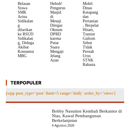
Belasan
Heboh!
Mobil
Siswa
Pengurus
Dinas
SMK
Masjid
Ketapang
Arina
di
dan
Sidikalan
Mesuji
Pertanian
g
Ditegur
, Berpelat
dilarikan
Oknum
Hitam,
ke RSUD
DPRD
Tumiur
Sidikalan
karena
Gultom
g, Diduga
Putar
Sebut
Akibat
Suara
Tidak
Konsumsi
Mengaji
Pernah
MBG
Jelang
Urus
Azan
STNK
Rahasia
TERPOPULER
[wpp post_type='post' limit=5 range='daily' order_by='views']
Bobby Nasution Kembali Berkantor di
Nias, Kawal Pembangunan
Berkelanjutan
6 Agustus 2026