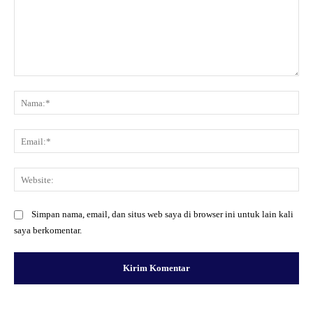
Komentar:
Na
Ema
Web
Simpan nama, email, dan situs web saya di browser ini untuk lain kali
saya berkomentar.