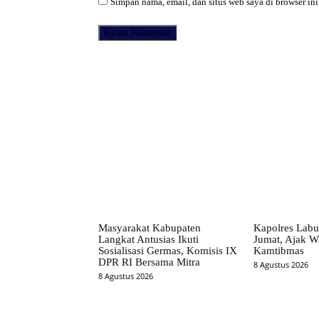
Simpan nama, email, dan situs web saya di browser ini
Facebook
Bagikan
Masyarakat Kabupaten
Kapolres Labu
Langkat Antusias Ikuti
Jumat, Ajak W
Sosialisasi Germas, Komisis IX
Kamtibmas
DPR RI Bersama Mitra
8 Agustus 2026
8 Agustus 2026