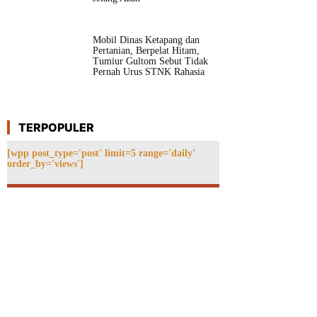
Mobil Dinas Ketapang dan
Pertanian, Berpelat Hitam,
Tumiur Gultom Sebut Tidak
Pernah Urus STNK Rahasia
TERPOPULER
[wpp post_type='post' limit=5 range='daily'
order_by='views']