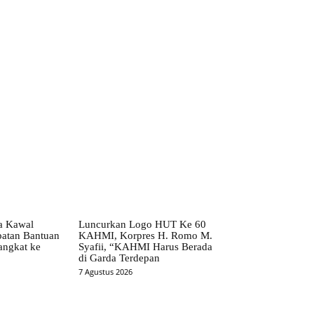
ta Kawal
Luncurkan Logo HUT Ke 60
patan Bantuan
KAHMI, Korpres H. Romo M.
angkat ke
Syafii, “KAHMI Harus Berada
di Garda Terdepan
7 Agustus 2026