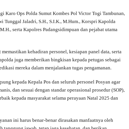
ngi Karo Ops Polda Sumut Kombes Pol Victor Togi Tambunan,
wi Tunggal Jaladri, S.H., S.I.K., M.Hum., Korspri Kapolda
, M.H., serta Kapolres Padangsidimpuan dan pejabat utama
memastikan kehadiran personel, kesiapan panel data, serta
Kapolda juga memberikan bingkisan kepada petugas sebagai
 dedikasi mereka dalam menjalankan tugas pengamanan.
gsung kepada Kepala Pos dan seluruh personel Posyan agar
anis, dan sesuai dengan standar operasional prosedur (SOP),
baik kepada masyarakat selama perayaan Natal 2025 dan
anan ini harus benar-benar dirasakan manfaatnya oleh
 tanggung jawab, tetap jaga kesehatan, dan berikan