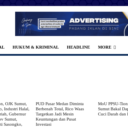
AL
HUKUM & KRIMINAL
HEADLINE
MORE
on, OJK Sumut,
PUD Pasar Medan Diminta
MoU PPSU-Tiong
, Industri Halal,
Berbenah Total, Rico Waas
Sumut Bakal Da
iah, Gubernur
Targetkan Jadi Mesin
Cuci Darah dan
ov Sumut,
Keuntungan dan Pusat
i Sasongko,
Investasi