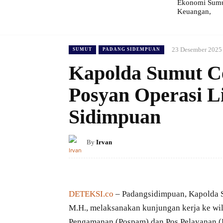
Ekonomi Sumut
Keuangan,
23 Desember 2025
SUMUT
PADANG SIDEMPUAN
Kapolda Sumut C
Posyan Operasi Li
Sidimpuan
By
Irvan
DETEKSI.co
– Padangsidimpuan, Kapolda S
M.H., melaksanakan kunjungan kerja ke w
Pengamanan (Pospam) dan Pos Pelayanan (P