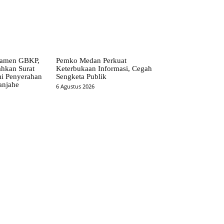
ramen GBKP,
Pemko Medan Perkuat
ahkan Surat
Keterbukaan Informasi, Cegah
i Penyerahan
Sengketa Publik
anjahe
6 Agustus 2026