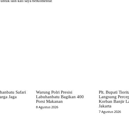
 untuk lain kali saya berkomentar.
X
Pinterest
WhatsApp
hanbatu Safari
Warung Polri Presisi
Plt. Bupati Tiori
arga Jaga
Labuhanbatu Bagikan 400
Langsung Perce
Porsi Makanan
Korban Banjir L
Jakarta
8 Agustus 2026
7 Agustus 2026