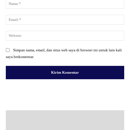
Na
Ema
Web
Simpan nama, email, dan situs web saya di browser ini untuk lain kali
saya berkomentar.
Facebook
X
Pinterest
WhatsApp