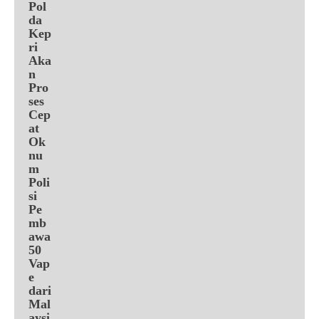
Pol
da
Kep
ri
Aka
n
Pro
ses
Cep
at
Ok
nu
m
Poli
si
Pe
mb
awa
50
Vap
e
dari
Mal
aysi