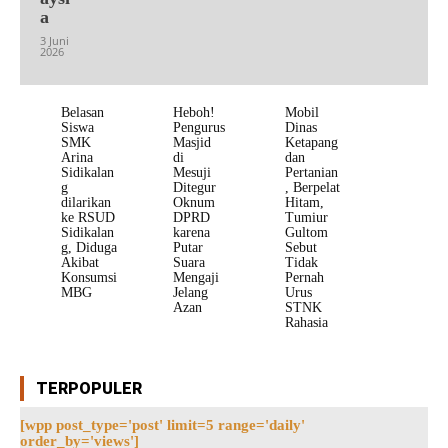
a
3 Juni
2026
Belasan
Heboh!
Mobil
Siswa
Pengurus
Dinas
SMK
Masjid
Ketapang
Arina
di
dan
Sidikalan
Mesuji
Pertanian
g
Ditegur
, Berpelat
dilarikan
Oknum
Hitam,
ke RSUD
DPRD
Tumiur
Sidikalan
karena
Gultom
g, Diduga
Putar
Sebut
Akibat
Suara
Tidak
Konsumsi
Mengaji
Pernah
MBG
Jelang
Urus
Azan
STNK
Rahasia
TERPOPULER
[wpp post_type='post' limit=5 range='daily'
order_by='views']