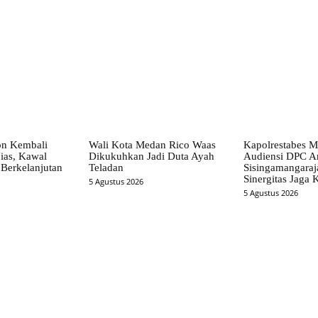
on Kembali
Wali Kota Medan Rico Waas
Kapolrestabes M
ias, Kawal
Dikukuhkan Jadi Duta Ayah
Audiensi DPC A
Berkelanjutan
Teladan
Sisingamangaraja
Sinergitas Jaga
5 Agustus 2026
5 Agustus 2026