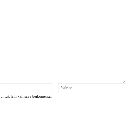
Email:*
W
 untuk lain kali saya berkomentar.
X
Pinterest
WhatsApp