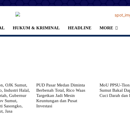
AL
HUKUM & KRIMINAL
HEADLINE
MORE
on, OJK Sumut,
PUD Pasar Medan Diminta
MoU PPSU-Tiong
, Industri Halal,
Berbenah Total, Rico Waas
Sumut Bakal Da
iah, Gubernur
Targetkan Jadi Mesin
Cuci Darah dan
ov Sumut,
Keuntungan dan Pusat
i Sasongko,
Investasi
, Jasa