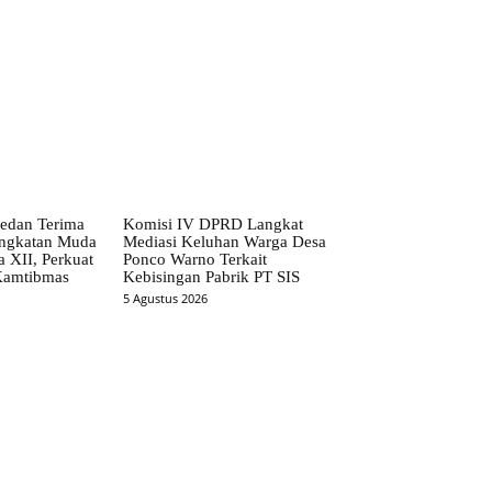
edan Terima
Komisi IV DPRD Langkat
ngkatan Muda
Mediasi Keluhan Warga Desa
 XII, Perkuat
Ponco Warno Terkait
 Kamtibmas
Kebisingan Pabrik PT SIS
5 Agustus 2026