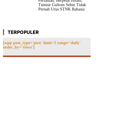
Pertanian, Berpelat Hitam,
Tumiur Gultom Sebut Tidak
Pernah Urus STNK Rahasia
TERPOPULER
[wpp post_type='post' limit=5 range='daily'
order_by='views']