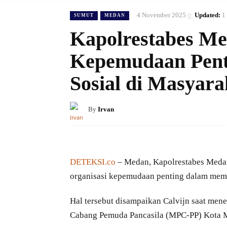
4 November 2025
Updated:
1
SUMUT
MEDAN
Kapolrestabes Me
Kepemudaan Penti
Sosial di Masyara
By
Irvan
DETEKSI.co
– Medan, Kapolrestabes Meda
organisasi kepemudaan penting dalam memba
Hal tersebut disampaikan Calvijn saat mene
Cabang Pemuda Pancasila (MPC-PP) Kota Me