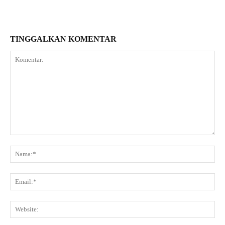
TINGGALKAN KOMENTAR
Komentar:
Na
Ema
Web