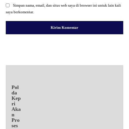
Simpan nama, email, dan situs web saya di browser ini untuk lain kali
saya berkomentar.
Facebook
X
Pinterest
WhatsApp
Pol
da
Kep
ri
Aka
n
Pro
ses