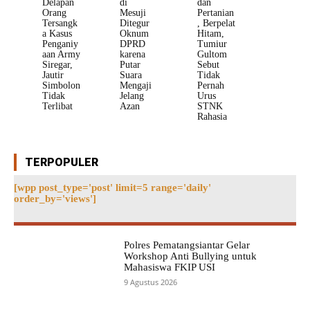
Delapan
di
dan
Orang
Mesuji
Pertanian
Tersangk
Ditegur
, Berpelat
a Kasus
Oknum
Hitam,
Penganiy
DPRD
Tumiur
aan Army
karena
Gultom
Siregar,
Putar
Sebut
Jautir
Suara
Tidak
Simbolon
Mengaji
Pernah
Tidak
Jelang
Urus
Terlibat
Azan
STNK
Rahasia
TERPOPULER
[wpp post_type='post' limit=5 range='daily'
order_by='views']
Polres Pematangsiantar Gelar
Workshop Anti Bullying untuk
Mahasiswa FKIP USI
9 Agustus 2026