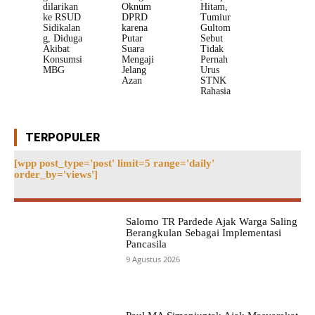
dilarikan
Oknum
Hitam,
ke RSUD
DPRD
Tumiur
Sidikalan
karena
Gultom
g, Diduga
Putar
Sebut
Akibat
Suara
Tidak
Konsumsi
Mengaji
Pernah
MBG
Jelang
Urus
Azan
STNK
Rahasia
TERPOPULER
[wpp post_type='post' limit=5 range='daily'
order_by='views']
Salomo TR Pardede Ajak Warga Saling
Berangkulan Sebagai Implementasi
Pancasila
9 Agustus 2026