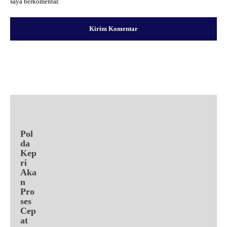
saya berkomentar.
Facebook
X
Pinterest
WhatsApp
Pol
da
Kep
ri
Aka
n
Pro
ses
Cep
at