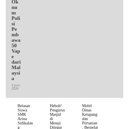
Ok
nu
m
Poli
si
Pe
mb
awa
50
Vap
e
dari
Mal
aysi
a
3 Juni
2026
Belasan
Heboh!
Mobil
Siswa
Pengurus
Dinas
SMK
Masjid
Ketapang
Arina
di
dan
Sidikalan
Mesuji
Pertanian
g
Ditegur
, Berpelat