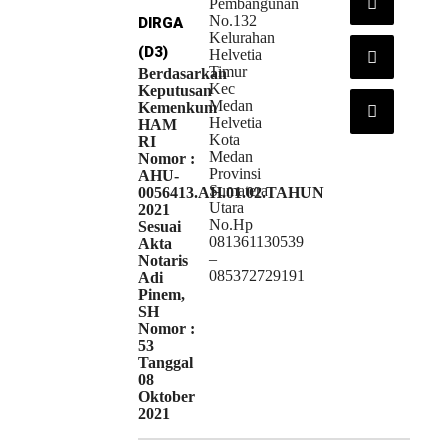
Pembangunan
No.132
DIRGA
Kelurahan
(D3)
Helvetia
Timur
Berdasarkan
Kec
Keputusan
Medan
Kemenkum
Helvetia
HAM
Kota
RI
Medan
Nomor :
Provinsi
AHU-
Sumatera
0056413.AH.01.02.TAHUN
Utara
2021
No.Hp
Sesuai
081361130539
Akta
–
Notaris
085372729191
Adi
Pinem,
SH
Nomor :
53
Tanggal
08
Oktober
2021