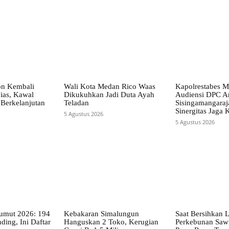
on Kembali
Wali Kota Medan Rico Waas
Kapolrestabes M
ias, Kawal
Dikukuhkan Jadi Duta Ayah
Audiensi DPC A
Berkelanjutan
Teladan
Sisingamangaraja
Sinergitas Jaga
5 Agustus 2026
5 Agustus 2026
mut 2026: 194
Kebakaran Simalungun
Saat Bersihkan 
ding, Ini Daftar
Hanguskan 2 Toko, Kerugian
Perkebunan Sawi