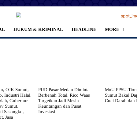
AL
HUKUM & KRIMINAL
HEADLINE
MORE
on, OJK Sumut,
PUD Pasar Medan Diminta
MoU PPSU-Tiong
, Industri Halal,
Berbenah Total, Rico Waas
Sumut Bakal Da
iah, Gubernur
Targetkan Jadi Mesin
Cuci Darah dan
ov Sumut,
Keuntungan dan Pusat
i Sasongko,
Investasi
, Jasa