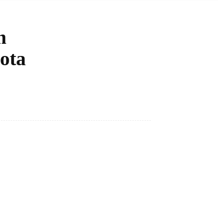
n
ota
Bagikan