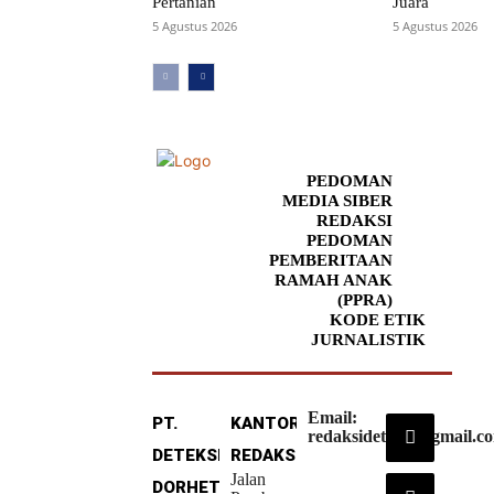
Pertanian
Juara
5 Agustus 2026
5 Agustus 2026
PEDOMAN
MEDIA SIBER
REDAKSI
PEDOMAN
PEMBERITAAN
RAMAH ANAK
(PPRA)
KODE ETIK
JURNALISTIK
Email:
PT.
KANTOR
redaksideteksi@gmail.c
DETEKSI
REDAKSI
Jalan
DORHETA