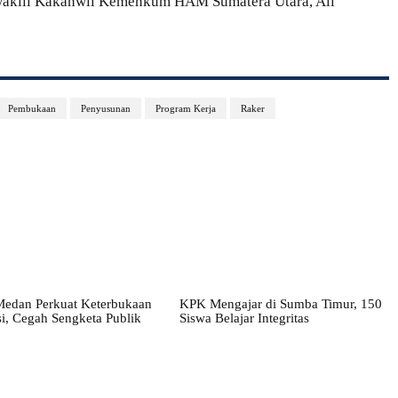
wakili Kakanwil Kemenkum HAM Sumatera Utara, Ali
Pembukaan
Penyusunan
Program Kerja
Raker
edan Perkuat Keterbukaan
KPK Mengajar di Sumba Timur, 150
i, Cegah Sengketa Publik
Siswa Belajar Integritas