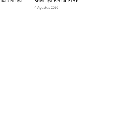
ukan Buaya
Sriwijaya Berkat PTAR
4 Agustus 2026