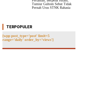
Pertanian, Berpelat Hitam,
Tumiur Gultom Sebut Tidak
Pernah Urus STNK Rahasia
TERPOPULER
[wpp post_type='post' limit=5
range='daily' order_by='views']