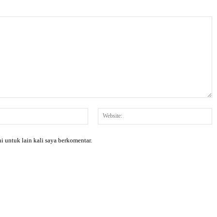
Email:*
W
i untuk lain kali saya berkomentar.
X
Pinterest
WhatsApp