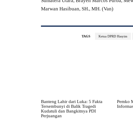
Sumatera Utara, Brayen Marcos Purba, Me
Marwan Hasibuan, SH., MH. (Van)
TAGS
Ketua DPRD Hasyim
Banteng Lahir dari Luka: 5 Fakta
Pemko M
Tersembunyi di Balik Tragedi
Informas
Kudatuli dan Bangkitnya PDI
Perjuangan