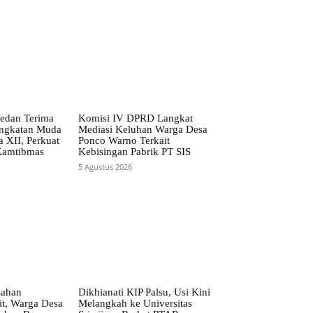
edan Terima
Komisi IV DPRD Langkat
ngkatan Muda
Mediasi Keluhan Warga Desa
 XII, Perkuat
Ponco Warno Terkait
 Kamtibmas
Kebisingan Pabrik PT SIS
5 Agustus 2026
Lahan
Dikhianati KIP Palsu, Usi Kini
t, Warga Desa
Melangkah ke Universitas