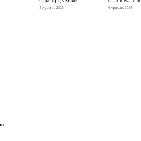
Capai Rp1,5 Miliar
Pasar Rawa Tem
5 Agustus 2026
4 Agustus 2026
om