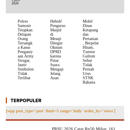
2026
Polres
Heboh!
Mobil
Samosir
Pengurus
Dinas
Tetapkan
Masjid
Ketapang
Delapan
di
dan
Orang
Mesuji
Pertanian
Tersangk
Ditegur
, Berpelat
a Kasus
Oknum
Hitam,
Penganiy
DPRD
Tumiur
aan Army
karena
Gultom
Siregar,
Putar
Sebut
Jautir
Suara
Tidak
Simbolon
Mengaji
Pernah
Tidak
Jelang
Urus
Terlibat
Azan
STNK
Rahasia
TERPOPULER
[wpp post_type='post' limit=5 range='daily' order_by='views']
PRSU 2026 Catat Rp50 Miliar, 161