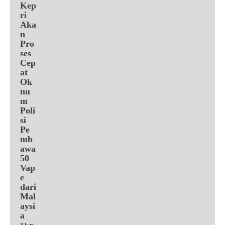
Kep
ri
Aka
n
Pro
ses
Cep
at
Ok
nu
m
Poli
si
Pe
mb
awa
50
Vap
e
dari
Mal
aysi
a
3 Juni