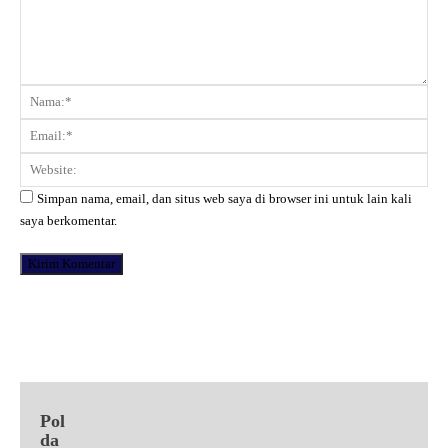
Komentar:
Na
Ema
Web
Simpan nama, email, dan situs web saya di browser ini untuk lain kali
saya berkomentar.
Facebook
X
Pinterest
WhatsApp
Pol
da