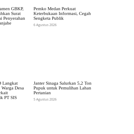
ramen GBKP,
Pemko Medan Perkuat
ahkan Surat
Keterbukaan Informasi, Cegah
i Penyerahan
Sengketa Publik
anjahe
6 Agustus 2026
 Langkat
Janter Sinaga Salurkan 5,2 Ton
n Warga Desa
Pupuk untuk Pemulihan Lahan
kait
Pertanian
ik PT SIS
5 Agustus 2026