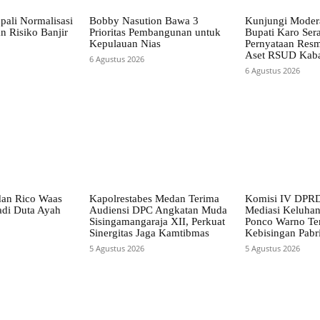
pali Normalisasi
Bobby Nasution Bawa 3
Kunjungi Mode
n Risiko Banjir
Prioritas Pembangunan untuk
Bupati Karo Ser
Kepulauan Nias
Pernyataan Resm
Aset RSUD Kab
6 Agustus 2026
6 Agustus 2026
dan Rico Waas
Kapolrestabes Medan Terima
Komisi IV DPRD
di Duta Ayah
Audiensi DPC Angkatan Muda
Mediasi Keluha
Sisingamangaraja XII, Perkuat
Ponco Warno Ter
Sinergitas Jaga Kamtibmas
Kebisingan Pabr
5 Agustus 2026
5 Agustus 2026