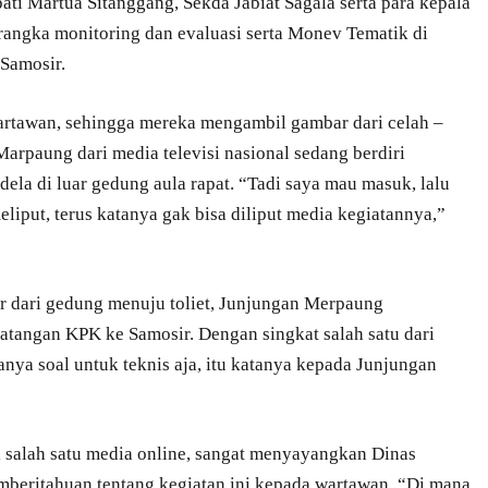
ti Martua Sitanggang, Sekda Jabiat Sagala serta para kepala
angka monitoring dan evaluasi serta Monev Tematik di
Samosir.
 wartawan, sehingga mereka mengambil gambar dari celah –
Marpaung dari media televisi nasional sedang berdiri
ela di luar gedung aula rapat. “Tadi saya mau masuk, lalu
liput, terus katanya gak bisa diliput media kegiatannya,”
r dari gedung menuju toliet, Junjungan Merpaung
tangan KPK ke Samosir. Dengan singkat salah satu dari
nya soal untuk teknis aja, itu katanya kepada Junjungan
 salah satu media online, sangat menyayangkan Dinas
beritahuan tentang kegiatan ini kepada wartawan. “Di mana