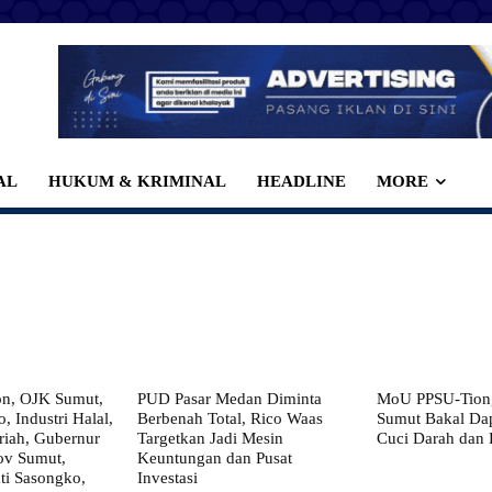
AL
HUKUM & KRIMINAL
HEADLINE
MORE
on, OJK Sumut,
PUD Pasar Medan Diminta
MoU PPSU-Tiong
, Industri Halal,
Berbenah Total, Rico Waas
Sumut Bakal Da
iah, Gubernur
Targetkan Jadi Mesin
Cuci Darah dan
ov Sumut,
Keuntungan dan Pusat
i Sasongko,
Investasi