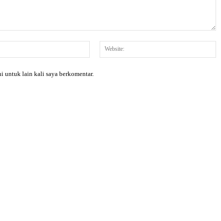
Email:*
W
i untuk lain kali saya berkomentar.
X
Pinterest
WhatsApp