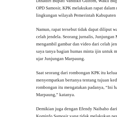
Dihadiri Bupati Vandiko Gultom, Wakil Bupa
OPD Samosir, KPK melakukan rapat dalam r
lingkungan wilayah Pemerintah Kabupaten 
Namun, rapat tersebut tidak dapat diliput
celah jendela. Seorang jurnalis, Junjungan 
mengambil gambar dan video dari celah jend
saya tanya bagian humas minta ijin untuk me
ujar Junjungan Marpaung.
Saat seorang dari rombongan KPK itu kelua
menyempatkan bertanya tentang tujuan keda
rombongan itu mengatakan padanya, “Ini ha
Marpaung,” katanya.
Demikian juga dengan Efendy Naibaho dari
Kominfo Samosir yang tidak melakukan pem