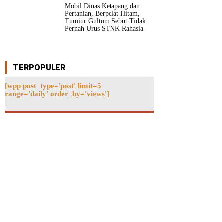
Mobil Dinas Ketapang dan
Pertanian, Berpelat Hitam,
Tumiur Gultom Sebut Tidak
Pernah Urus STNK Rahasia
TERPOPULER
[wpp post_type='post' limit=5
range='daily' order_by='views']