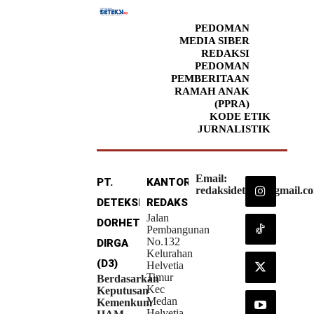
PEDOMAN
MEDIA SIBER
REDAKSI
PEDOMAN
PEMBERITAAN
RAMAH ANAK
(PPRA)
KODE ETIK
JURNALISTIK
Email:
PT.
KANTOR
redaksideteksi@gmail.c
DETEKSI
REDAKSI
Jalan
DORHETA
Pembangunan
No.132
DIRGA
Kelurahan
(D3)
Helvetia
Timur
Berdasarkan
Kec
Keputusan
Medan
Kemenkum
Helvetia