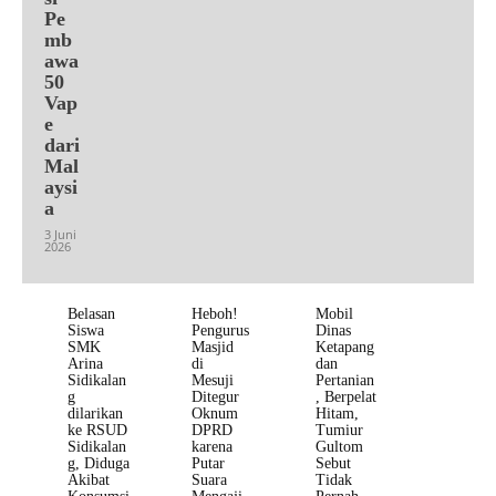
Pe
mb
awa
50
Vap
e
dari
Mal
aysi
a
3 Juni
2026
Belasan
Heboh!
Mobil
Siswa
Pengurus
Dinas
SMK
Masjid
Ketapang
Arina
di
dan
Sidikalan
Mesuji
Pertanian
g
Ditegur
, Berpelat
dilarikan
Oknum
Hitam,
ke RSUD
DPRD
Tumiur
Sidikalan
karena
Gultom
g, Diduga
Putar
Sebut
Akibat
Suara
Tidak