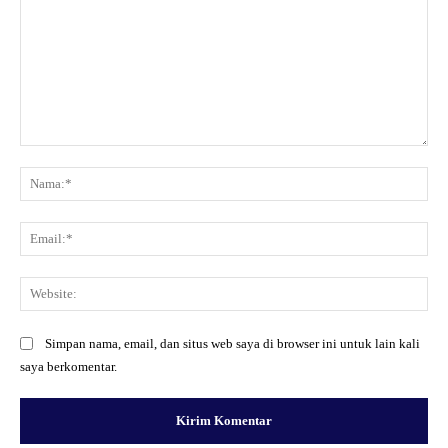
Komentar:
Na
Ema
Web
Simpan nama, email, dan situs web saya di browser ini untuk lain kali
saya berkomentar.