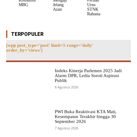
Konsumsi
Mengaji
Pernah
MBG
Jelang
Urus
Azan
STNK
Rahasia
TERPOPULER
[wpp post_type='post' limit=5 range='daily'
order_by='views']
Indeks Kinerja Parlemen 2025 Jadi
Alarm DPR, Ledia Soroti Aspirasi
Publik
8 Agustus 2026
PWI Buka Reaktivasi KTA Mati,
Kesempatan Terakhir hingga 30
September 2026
7 Agustus 2026