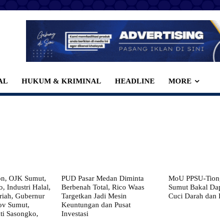
AL
HUKUM & KRIMINAL
HEADLINE
MORE
on, OJK Sumut,
PUD Pasar Medan Diminta
MoU PPSU-Tiong
, Industri Halal,
Berbenah Total, Rico Waas
Sumut Bakal Da
iah, Gubernur
Targetkan Jadi Mesin
Cuci Darah dan
ov Sumut,
Keuntungan dan Pusat
i Sasongko,
Investasi