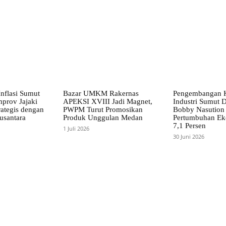
nflasi Sumut
Bazar UMKM Rakernas
Pengembangan 
mprov Jajaki
APEKSI XVIII Jadi Magnet,
Industri Sumut D
rategis dengan
PWPM Turut Promosikan
Bobby Nasution 
usantara
Produk Unggulan Medan
Pertumbuhan Ek
7,1 Persen
1 Juli 2026
30 Juni 2026