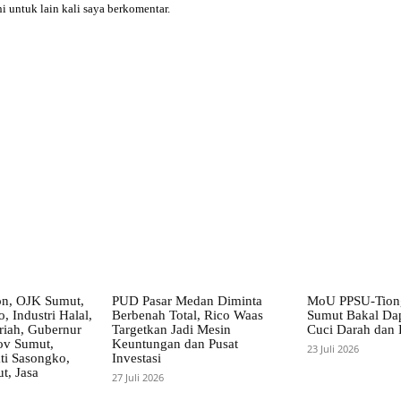
i untuk lain kali saya berkomentar.
X
Pinterest
WhatsApp
on, OJK Sumut,
PUD Pasar Medan Diminta
MoU PPSU-Tiong
, Industri Halal,
Berbenah Total, Rico Waas
Sumut Bakal Da
iah, Gubernur
Targetkan Jadi Mesin
Cuci Darah dan
ov Sumut,
Keuntungan dan Pusat
23 Juli 2026
i Sasongko,
Investasi
, Jasa
27 Juli 2026