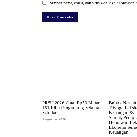
Simpan nama, email, dan situs web saya di browser in
Facebook
Bagikan
PRSU 2026 Catat Rp50 Miliar,
Bobby Nasuti
161 Ribu Pengunjung Selama
Triyoga Laksito
Sebulan
Keuangan Syar
Sumut, Pempr
3 Agustus 2026
Hernawan Bekt
Ekonomi Sumut
Keuangan,