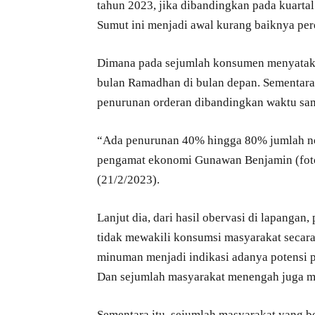
tahun 2023, jika dibandingkan pada kuart
Sumut ini menjadi awal kurang baiknya pe
Dimana pada sejumlah konsumen menyataka
bulan Ramadhan di bulan depan. Sementar
penurunan orderan dibandingkan waktu sam
“Ada penurunan 40% hingga 80% jumlah no
pengamat ekonomi Gunawan Benjamin (foto) 
(21/2/2023).
Lanjut dia, dari hasil obervasi di lapang
tidak mewakili konsumsi masyarakat secar
minuman menjadi indikasi adanya potensi 
Dan sejumlah masyarakat menengah juga me
Sementara itu, sejumlah masyarakat yang 