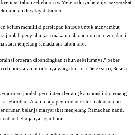
al keempat tahun sebelumnya. Melemahnya belanja masyarakat
rekonomian di wilayah Sumut.
n belum memililki persiapan khusus untuk menyambut
a sejumlah penyedia jasa makanan dan minuman mengalami
a saat menjelang ramadahan tahun lalu.
minal orderan dibandingkan tahun sebelumnya,” beber
dalam siaran tertulisnya yang diterima Deteksi.co, Selasa
an, penurunan jumlah permintaan barang konsumsi ini memang
a keseluruhan. Akan tetapi penurunan order makanan dan
penurunan belanja masyarakat menjelang Ramadhan nanti.
nahan belanjanya sejauh ini.
bekerja dengan waktu penuh juga mengalami penurunan