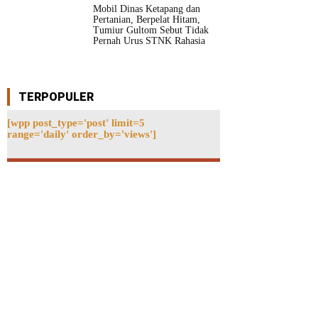
Mobil Dinas Ketapang dan
Pertanian, Berpelat Hitam,
Tumiur Gultom Sebut Tidak
Pernah Urus STNK Rahasia
TERPOPULER
[wpp post_type='post' limit=5
range='daily' order_by='views']