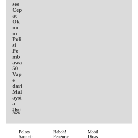
ses
Cep
at
Ok
nu
m
Poli
si
Pe
mb
awa
50
Vap
e
dari
Mal
aysi
a
3 Juni
2026
Polres
Heboh!
Mobil
Samosir
Pengurus
Dinas