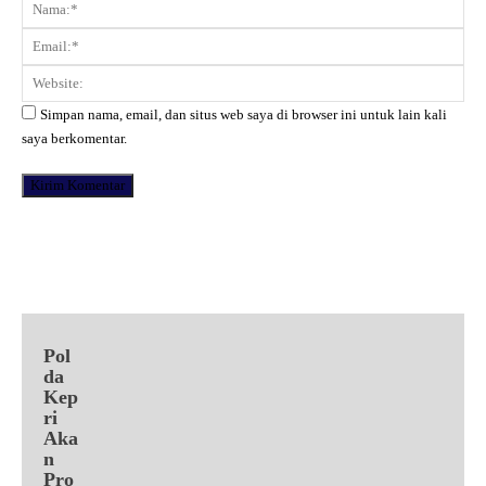
Komentar:
Na
Ema
Web
Simpan nama, email, dan situs web saya di browser ini untuk lain kali
saya berkomentar.
Facebook
X
Pinterest
WhatsApp
Pol
da
Kep
ri
Aka
n
Pro