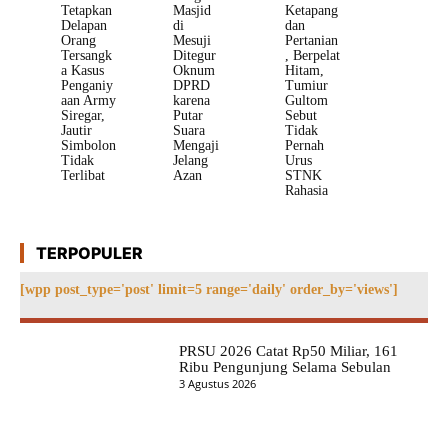
Tetapkan
Masjid
Ketapang
Delapan
di
dan
Orang
Mesuji
Pertanian
Tersangk
Ditegur
, Berpelat
a Kasus
Oknum
Hitam,
Penganiy
DPRD
Tumiur
aan Army
karena
Gultom
Siregar,
Putar
Sebut
Jautir
Suara
Tidak
Simbolon
Mengaji
Pernah
Tidak
Jelang
Urus
Terlibat
Azan
STNK
Rahasia
TERPOPULER
[wpp post_type='post' limit=5 range='daily' order_by='views']
PRSU 2026 Catat Rp50 Miliar, 161
Ribu Pengunjung Selama Sebulan
3 Agustus 2026