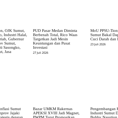
on, OJK Sumut,
PUD Pasar Medan Diminta
MoU PPSU-Tiong
, Industri Halal,
Berbenah Total, Rico Waas
Sumut Bakal Da
iah, Gubernur
Targetkan Jadi Mesin
Cuci Darah dan
ov Sumut,
Keuntungan dan Pusat
23 Juli 2026
i Sasongko,
Investasi
, Jasa
27 Juli 2026
nflasi Sumut
Bazar UMKM Rakernas
Pengembangan 
mprov Jajaki
APEKSI XVIII Jadi Magnet,
Industri Sumut D
rategis dengan
PWPM Turut Promosikan
Bobby Nasution 