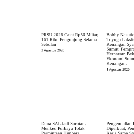
PRSU 2026 Catat Rp50 Miliar,
Bobby Nasuti
161 Ribu Pengunjung Selama
Triyoga Laksito
Sebulan
Keuangan Syar
Sumut, Pempr
3 Agustus 2026
Hernawan Bekt
Ekonomi Sumut
Keuangan,
1 Agustus 2026
Dana SAL Jadi Sorotan,
Pengendalian I
Menkeu Purbaya Tolak
Diperkuat, Pe
Permintaan Himbara
Kerja Sama St