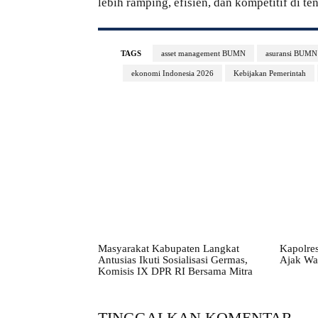
lebih ramping, efisien, dan kompetitif di t
TAGS
asset management BUMN
asuransi BUMN
ekonomi Indonesia 2026
Kebijakan Pemerintah
Masyarakat Kabupaten Langkat
Kapolres
Antusias Ikuti Sosialisasi Germas,
Ajak Wa
Komisis IX DPR RI Bersama Mitra
TINGGALKAN KOMENTAR