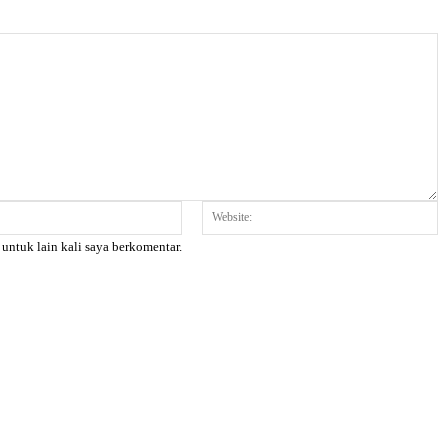
Email:*
W
 untuk lain kali saya berkomentar.
X
Pinterest
WhatsApp