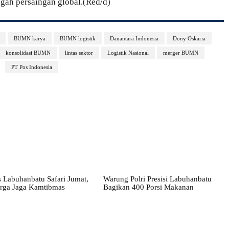
engah persaingan global.(Red/d)
BUMN karya
BUMN logistik
Danantara Indonesia
Dony Oskaria
konsolidasi BUMN
lintas sektor
Logistik Nasional
merger BUMN
PT Pos Indonesia
 Labuhanbatu Safari Jumat,
Warung Polri Presisi Labuhanbatu
rga Jaga Kamtibmas
Bagikan 400 Porsi Makanan