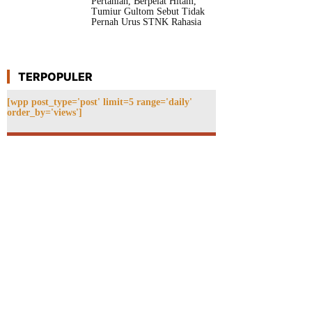
Pertanian, Berpelat Hitam,
Tumiur Gultom Sebut Tidak
Pernah Urus STNK Rahasia
TERPOPULER
[wpp post_type='post' limit=5 range='daily'
order_by='views']