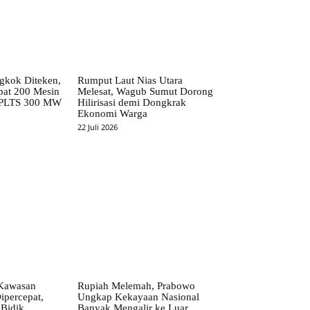
kok Diteken,
Rumput Laut Nias Utara
pat 200 Mesin
Melesat, Wagub Sumut Dorong
 PLTS 300 MW
Hilirisasi demi Dongkrak
Ekonomi Warga
22 Juli 2026
Kawasan
Rupiah Melemah, Prabowo
ipercepat,
Ungkap Kekayaan Nasional
Bidik
Banyak Mengalir ke Luar