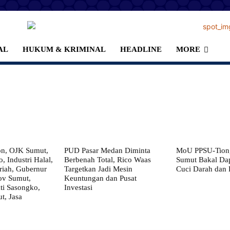
AL
HUKUM & KRIMINAL
HEADLINE
MORE
on, OJK Sumut,
PUD Pasar Medan Diminta
MoU PPSU-Tiong
, Industri Halal,
Berbenah Total, Rico Waas
Sumut Bakal Da
iah, Gubernur
Targetkan Jadi Mesin
Cuci Darah dan
ov Sumut,
Keuntungan dan Pusat
i Sasongko,
Investasi
, Jasa