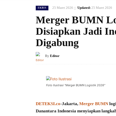
25 Maret 2026
Updated:
25 Maret 2026
EKBIS
Merger BUMN Logi
Disiapkan Jadi In
Digabung
By
Editor
Foto Ilustrasi "Merger BUMN Logistik 2026"
DETEKSI.co
-Jakarta,
Merger BUMN
log
Danantara Indonesia menyiapkan langkah 