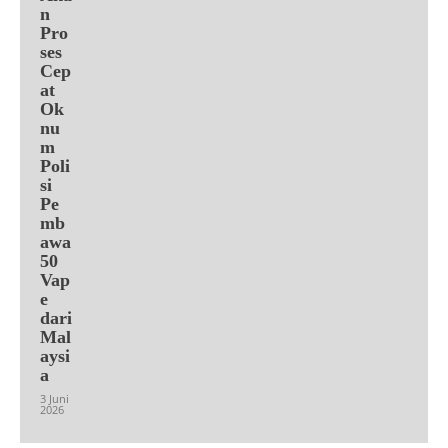
n
Pro
ses
Cep
at
Ok
nu
m
Poli
si
Pe
mb
awa
50
Vap
e
dari
Mal
aysi
a
3 Juni
2026