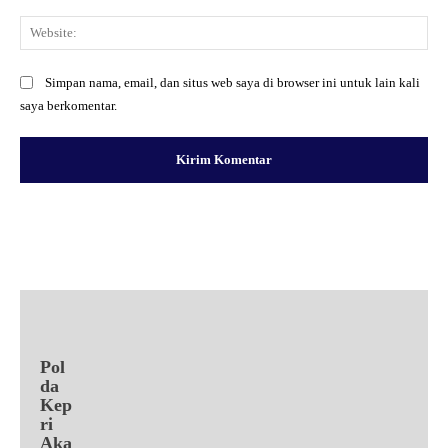
Web
Simpan nama, email, dan situs web saya di browser ini untuk lain kali
saya berkomentar.
Facebook
X
Pinterest
WhatsApp
Pol
da
Kep
ri
Aka