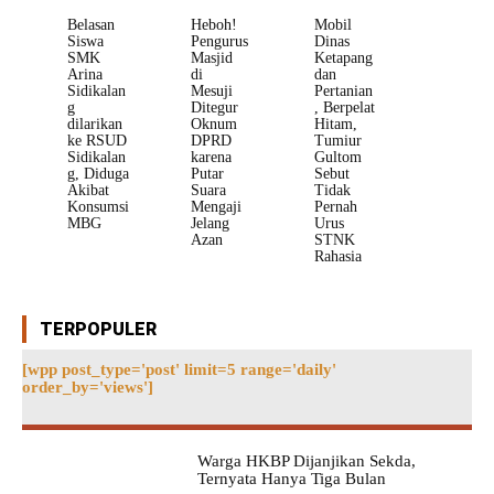
Belasan
Heboh!
Mobil
Siswa
Pengurus
Dinas
SMK
Masjid
Ketapang
Arina
di
dan
Sidikalan
Mesuji
Pertanian
g
Ditegur
, Berpelat
dilarikan
Oknum
Hitam,
ke RSUD
DPRD
Tumiur
Sidikalan
karena
Gultom
g, Diduga
Putar
Sebut
Akibat
Suara
Tidak
Konsumsi
Mengaji
Pernah
MBG
Jelang
Urus
Azan
STNK
Rahasia
TERPOPULER
[wpp post_type='post' limit=5 range='daily'
order_by='views']
Warga HKBP Dijanjikan Sekda,
Ternyata Hanya Tiga Bulan