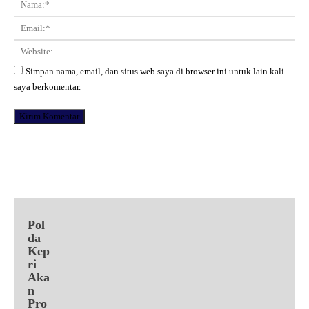
Ema
Web
Simpan nama, email, dan situs web saya di browser ini untuk lain kali
saya berkomentar.
Facebook
X
Pinterest
WhatsApp
Pol
da
Kep
ri
Aka
n
Pro