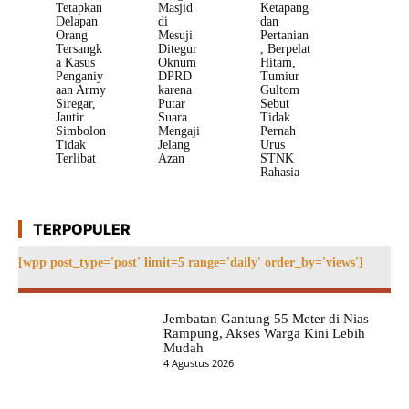
Tetapkan
Masjid
Ketapang
Delapan
di
dan
Orang
Mesuji
Pertanian
Tersangk
Ditegur
, Berpelat
a Kasus
Oknum
Hitam,
Penganiy
DPRD
Tumiur
aan Army
karena
Gultom
Siregar,
Putar
Sebut
Jautir
Suara
Tidak
Simbolon
Mengaji
Pernah
Tidak
Jelang
Urus
Terlibat
Azan
STNK
Rahasia
TERPOPULER
[wpp post_type='post' limit=5 range='daily' order_by='views']
Jembatan Gantung 55 Meter di Nias
Rampung, Akses Warga Kini Lebih
Mudah
4 Agustus 2026