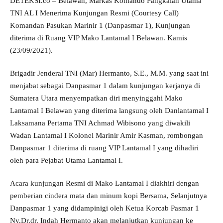
DETEKSI.co – Belawan, Markas Komando Pangkalan Utama
TNI AL I Menerima Kunjungan Resmi (Courtesy Call)
Komandan Pasukan Marinir 1 (Danpasmar 1), Kunjungan
diterima di Ruang VIP Mako Lantamal I Belawan. Kamis
(23/09/2021).
Brigadir Jenderal TNI (Mar) Hermanto, S.E., M.M. yang saat ini
menjabat sebagai Danpasmar 1 dalam kunjungan kerjanya di
Sumatera Utara menyempatkan diri menyinggahi Mako
Lantamal I Belawan yang diterima langsung oleh Danlantamal I
Laksamana Pertama TNI Achmad Wibisono yang diwakili
Wadan Lantamal I Kolonel Marinir Amir Kasman, rombongan
Danpasmar 1 diterima di ruang VIP Lantamal I yang dihadiri
oleh para Pejabat Utama Lantamal I.
Acara kunjungan Resmi di Mako Lantamal I diakhiri dengan
pemberian cindera mata dan minum kopi Bersama, Selanjutnya
Danpasmar 1 yang didampinigi oleh Ketua Korcab Pasmar 1
Ny.Dr.dr. Indah Hermanto akan melanjutkan kunjungan ke