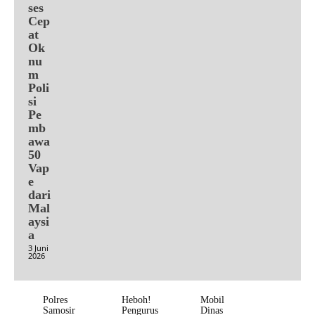
ses
Cep
at
Ok
nu
m
Poli
si
Pe
mb
awa
50
Vap
e
dari
Mal
aysi
a
3 Juni
2026
Polres
Heboh!
Mobil
Samosir
Pengurus
Dinas