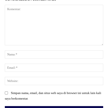
Komentar:
Na
Ema
Web
Simpan nama, email, dan situs web saya di browser ini untuk lain kali
saya berkomentar.