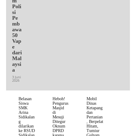
m
Poli
si
Pe
mb
awa
50
Vap
e
dari
Mal
aysi
a
3 Juni
2026
Belasan
Heboh!
Mobil
Siswa
Pengurus
Dinas
SMK
Masjid
Ketapang
Arina
di
dan
Sidikalan
Mesuji
Pertanian
g
Ditegur
, Berpelat
dilarikan
Oknum
Hitam,
ke RSUD
DPRD
Tumiur
Sidikalan
karena
Gultom