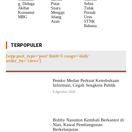
g, Diduga
Putar
Sebut
Akibat
Suara
Tidak
Konsumsi
Mengaji
Pernah
MBG
Jelang
Urus
Azan
STNK
Rahasia
TERPOPULER
[wpp post_type='post' limit=5 range='daily'
order_by='views']
Pemko Medan Perkuat Keterbukaan
Informasi, Cegah Sengketa Publik
6 Agustus 2026
Bobby Nasution Kembali Berkantor di
Nias, Kawal Pembangunan
Berkelanjutan