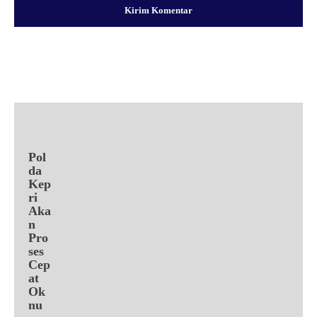
Facebook
X
Pinterest
WhatsApp
Pol
da
Kep
ri
Aka
n
Pro
ses
Cep
at
Ok
nu