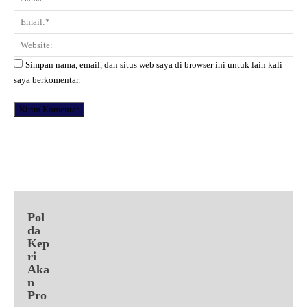
Ema
Web
Simpan nama, email, dan situs web saya di browser ini untuk lain kali
saya berkomentar.
Facebook
X
Pinterest
WhatsApp
Pol
da
Kep
ri
Aka
n
Pro