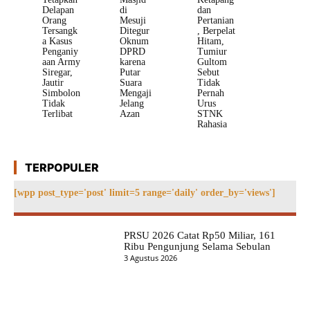
Delapan
di
dan
Orang
Mesuji
Pertanian
Tersangk
Ditegur
, Berpelat
a Kasus
Oknum
Hitam,
Penganiy
DPRD
Tumiur
aan Army
karena
Gultom
Siregar,
Putar
Sebut
Jautir
Suara
Tidak
Simbolon
Mengaji
Pernah
Tidak
Jelang
Urus
Terlibat
Azan
STNK
Rahasia
TERPOPULER
[wpp post_type='post' limit=5 range='daily' order_by='views']
PRSU 2026 Catat Rp50 Miliar, 161
Ribu Pengunjung Selama Sebulan
3 Agustus 2026