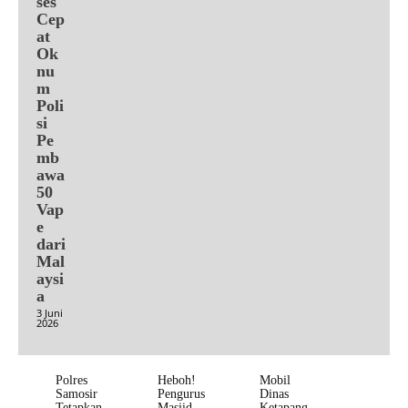
ses
Cep
at
Ok
nu
m
Poli
si
Pe
mb
awa
50
Vap
e
dari
Mal
aysi
a
3 Juni
2026
Polres
Heboh!
Mobil
Samosir
Pengurus
Dinas
Tetapkan
Masjid
Ketapang