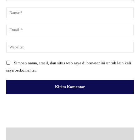
Komentar:
Na
Ema
Web
Simpan nama, email, dan situs web saya di browser ini untuk lain kali
saya berkomentar.
Facebook
X
Pinterest
WhatsApp