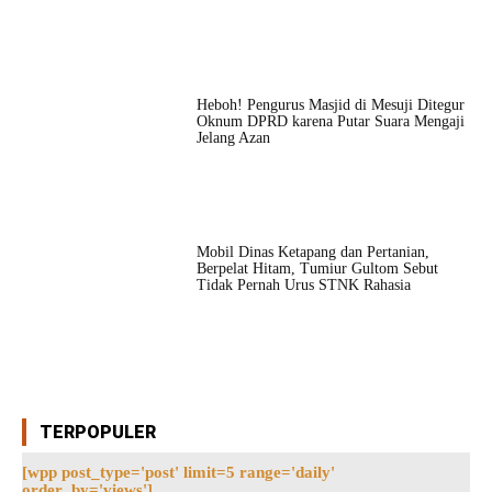
Heboh! Pengurus Masjid di Mesuji Ditegur
Oknum DPRD karena Putar Suara Mengaji
Jelang Azan
Mobil Dinas Ketapang dan Pertanian,
Berpelat Hitam, Tumiur Gultom Sebut
Tidak Pernah Urus STNK Rahasia
TERPOPULER
[wpp post_type='post' limit=5 range='daily'
order_by='views']