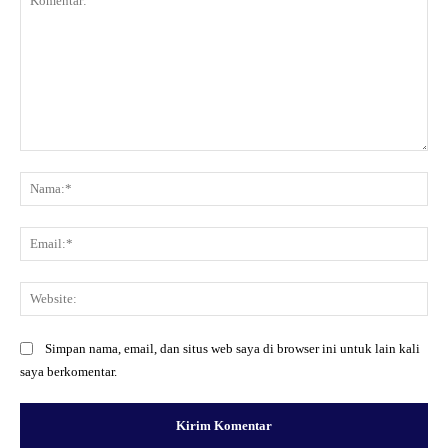
Komentar:
Na
Ema
Web
Simpan nama, email, dan situs web saya di browser ini untuk lain kali
saya berkomentar.