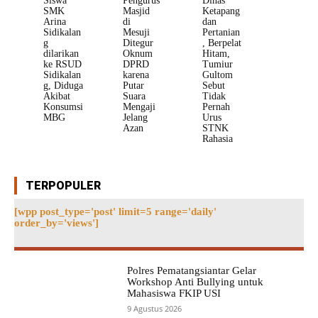
Siswa
Pengurus
Dinas
SMK
Masjid
Ketapang
Arina
di
dan
Sidikalan
Mesuji
Pertanian
g
Ditegur
, Berpelat
dilarikan
Oknum
Hitam,
ke RSUD
DPRD
Tumiur
Sidikalan
karena
Gultom
g, Diduga
Putar
Sebut
Akibat
Suara
Tidak
Konsumsi
Mengaji
Pernah
MBG
Jelang
Urus
Azan
STNK
Rahasia
TERPOPULER
[wpp post_type='post' limit=5 range='daily'
order_by='views']
Polres Pematangsiantar Gelar
Workshop Anti Bullying untuk
Mahasiswa FKIP USI
9 Agustus 2026