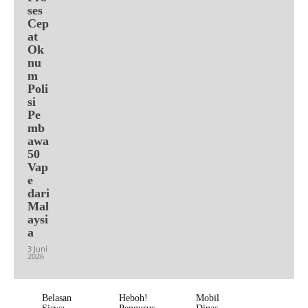
ses
Cep
at
Ok
nu
m
Poli
si
Pe
mb
awa
50
Vap
e
dari
Mal
aysi
a
3 Juni
2026
Belasan
Heboh!
Mobil