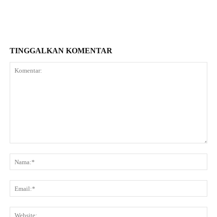
TINGGALKAN KOMENTAR
Komentar:
Na
Ema
Web