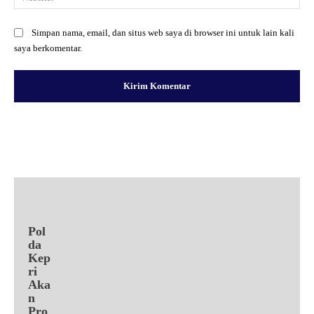
Simpan nama, email, dan situs web saya di browser ini untuk lain kali
saya berkomentar.
Facebook
X
Pinterest
WhatsApp
Pol
da
Kep
ri
Aka
n
Pro