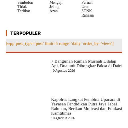
Simbolon
Mengaji
Pernah
Tidak
Jelang
Urus
Terlibat
Azan
STNK
Rahasia
TERPOPULER
[wpp post_type='post' limit=5 range='daily' order_by='views']
7 Bangunan Rumah Musnah Dilalap
Api, Dua unit Dibongkar Paksa di Dairi
10 Agustus 2026
Kapolres Langkat Pembina Upacara di
Yayasan Pendidikan Putra Jaya Jabal
Rahman, Berikan Motivasi dan Edukasi
Kamtibmas
10 Agustus 2026