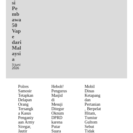
si
Pe
mb
awa
50
Vap
e
dari
Mal
aysi
a
3 Juni
2026
Polres
Heboh!
Mobil
Samosir
Pengurus
Dinas
Tetapkan
Masjid
Ketapang
Delapan
di
dan
Orang
Mesuji
Pertanian
Tersangk
Ditegur
, Berpelat
a Kasus
Oknum
Hitam,
Penganiy
DPRD
Tumiur
aan Army
karena
Gultom
Siregar,
Putar
Sebut
Jautir
Suara
Tidak