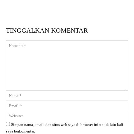
TINGGALKAN KOMENTAR
Komentar:
Na
Ema
Web
Simpan nama, email, dan situs web saya di browser ini untuk lain kali
saya berkomentar.