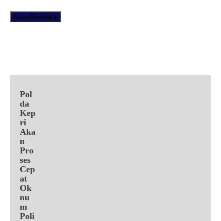
Facebook
X
Pinterest
WhatsApp
Pol
da
Kep
ri
Aka
n
Pro
ses
Cep
at
Ok
nu
m
Poli