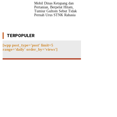
Mobil Dinas Ketapang dan
Pertanian, Berpelat Hitam,
Tumiur Gultom Sebut Tidak
Pernah Urus STNK Rahasia
TERPOPULER
[wpp post_type='post' limit=5
range='daily' order_by='views']