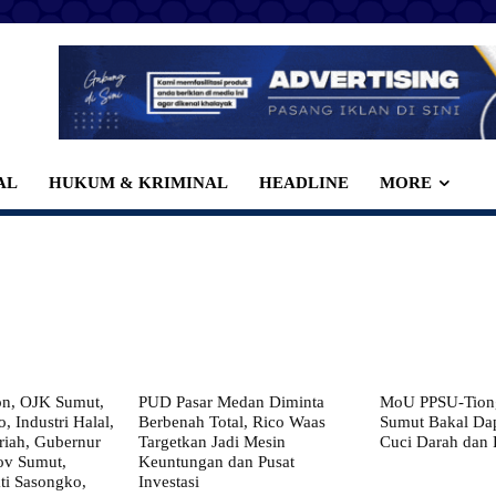
AL
HUKUM & KRIMINAL
HEADLINE
MORE
on, OJK Sumut,
PUD Pasar Medan Diminta
MoU PPSU-Tiong
, Industri Halal,
Berbenah Total, Rico Waas
Sumut Bakal Da
iah, Gubernur
Targetkan Jadi Mesin
Cuci Darah dan
ov Sumut,
Keuntungan dan Pusat
i Sasongko,
Investasi