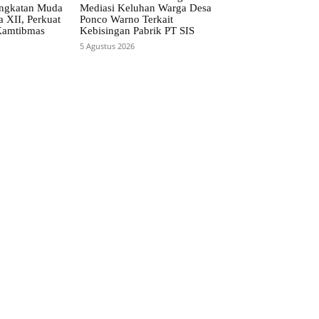
ngkatan Muda
Mediasi Keluhan Warga Desa
 XII, Perkuat
Ponco Warno Terkait
 Kamtibmas
Kebisingan Pabrik PT SIS
5 Agustus 2026