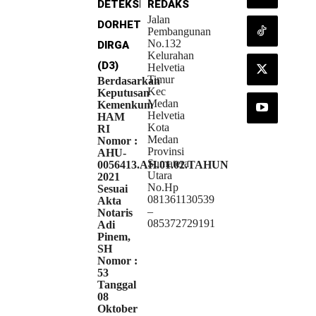
DETEKSI
REDAKSI
Jalan
DORHETA
Pembangunan
No.132
DIRGA
Kelurahan
(D3)
Helvetia
Timur
Berdasarkan
Kec
Keputusan
Medan
Kemenkum
Helvetia
HAM
Kota
RI
Medan
Nomor :
Provinsi
AHU-
Sumatera
0056413.AH.01.02.TAHUN
Utara
2021
No.Hp
Sesuai
081361130539
Akta
–
Notaris
085372729191
Adi
Pinem,
SH
Nomor :
53
Tanggal
08
Oktober