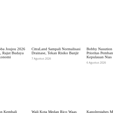
Toba Joujou 2026
CitraLand Sampali Normalisasi
Bobby Nasution
, Rajut Budaya
Drainase, Tekan Risiko Banjir
Prioritas Pemba
konomi
Kepulauan Nias
7 Agustus 2026
6 Agustus 2026
on Kembali
Wali Kota Medan Rico Waas
Kapolrestabes M