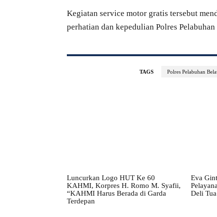
Kegiatan service motor gratis tersebut men
perhatian dan kepedulian Polres Pelabuha
TAGS
Polres Pelabuhan Bel
Luncurkan Logo HUT Ke 60
Eva Gin
KAHMI, Korpres H. Romo M. Syafii,
Pelayana
“KAHMI Harus Berada di Garda
Deli Tua
Terdepan