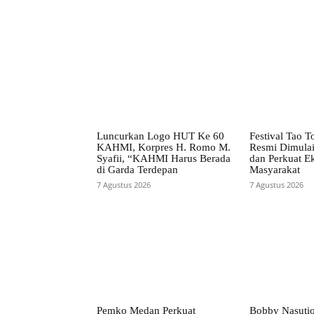
Luncurkan Logo HUT Ke 60
Festival Tao 
KAHMI, Korpres H. Romo M.
Resmi Dimulai
Syafii, “KAHMI Harus Berada
dan Perkuat E
di Garda Terdepan
Masyarakat
7 Agustus 2026
7 Agustus 2026
Pemko Medan Perkuat
Bobby Nasuti