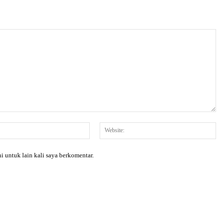
Email:*
W
i untuk lain kali saya berkomentar.
X
Pinterest
WhatsApp