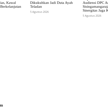
ias, Kawal
Dikukuhkan Jadi Duta Ayah
Audiensi DPC A
Berkelanjutan
Teladan
Sisingamangaraja
Sinergitas Jaga
5 Agustus 2026
5 Agustus 2026
om