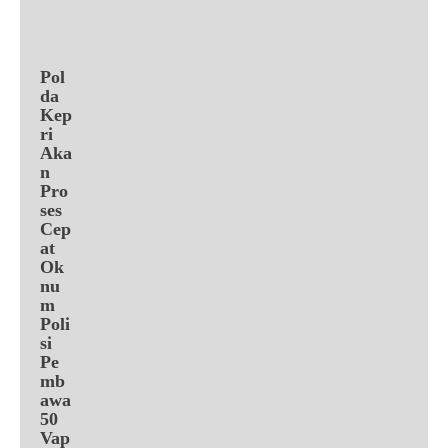
Pol
da
Kep
ri
Aka
n
Pro
ses
Cep
at
Ok
nu
m
Poli
si
Pe
mb
awa
50
Vap