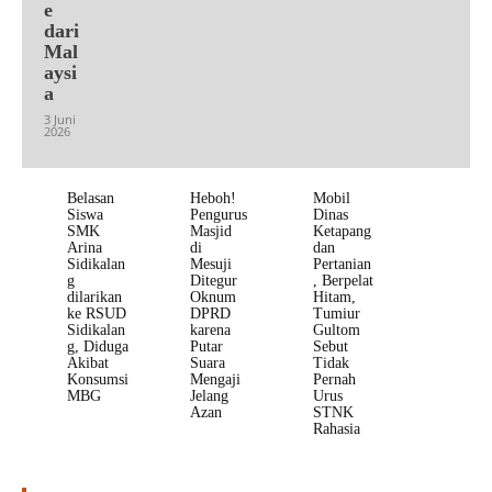
e
dari
Mal
aysi
a
3 Juni
2026
Belasan
Heboh!
Mobil
Siswa
Pengurus
Dinas
SMK
Masjid
Ketapang
Arina
di
dan
Sidikalan
Mesuji
Pertanian
g
Ditegur
, Berpelat
dilarikan
Oknum
Hitam,
ke RSUD
DPRD
Tumiur
Sidikalan
karena
Gultom
g, Diduga
Putar
Sebut
Akibat
Suara
Tidak
Konsumsi
Mengaji
Pernah
MBG
Jelang
Urus
Azan
STNK
Rahasia