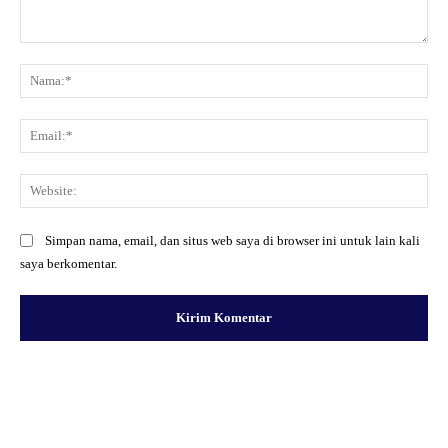
Komentar:
Na
Ema
Web
Simpan nama, email, dan situs web saya di browser ini untuk lain kali
saya berkomentar.
Facebook
X
Pinterest
WhatsApp