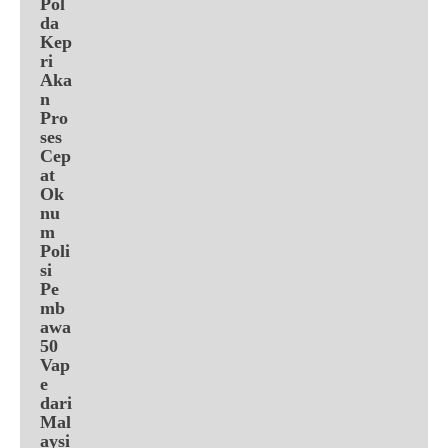
Pol
da
Kep
ri
Aka
n
Pro
ses
Cep
at
Ok
nu
m
Poli
si
Pe
mb
awa
50
Vap
e
dari
Mal
aysi