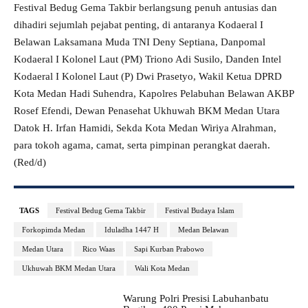
Festival Bedug Gema Takbir berlangsung penuh antusias dan
dihadiri sejumlah pejabat penting, di antaranya Kodaeral I
Belawan Laksamana Muda TNI Deny Septiana, Danpomal
Kodaeral I Kolonel Laut (PM) Triono Adi Susilo, Danden Intel
Kodaeral I Kolonel Laut (P) Dwi Prasetyo, Wakil Ketua DPRD
Kota Medan Hadi Suhendra, Kapolres Pelabuhan Belawan AKBP
Rosef Efendi, Dewan Penasehat Ukhuwah BKM Medan Utara
Datok H. Irfan Hamidi, Sekda Kota Medan Wiriya Alrahman,
para tokoh agama, camat, serta pimpinan perangkat daerah.
(Red/d)
TAGS
Festival Bedug Gema Takbir
Festival Budaya Islam
Forkopimda Medan
Iduladha 1447 H
Medan Belawan
Medan Utara
Rico Waas
Sapi Kurban Prabowo
Ukhuwah BKM Medan Utara
Wali Kota Medan
Warung Polri Presisi Labuhanbatu