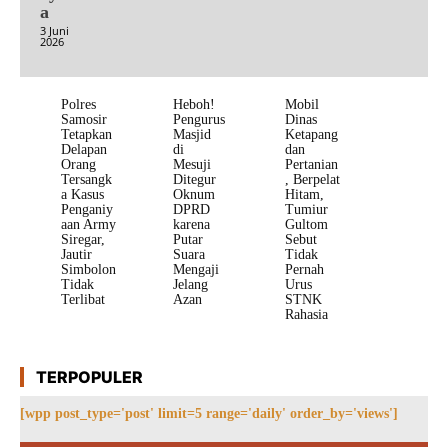
a
3 Juni
2026
Polres
Heboh!
Mobil
Samosir
Pengurus
Dinas
Tetapkan
Masjid
Ketapang
Delapan
di
dan
Orang
Mesuji
Pertanian
Tersangk
Ditegur
, Berpelat
a Kasus
Oknum
Hitam,
Penganiy
DPRD
Tumiur
aan Army
karena
Gultom
Siregar,
Putar
Sebut
Jautir
Suara
Tidak
Simbolon
Mengaji
Pernah
Tidak
Jelang
Urus
Terlibat
Azan
STNK
Rahasia
TERPOPULER
[wpp post_type='post' limit=5 range='daily' order_by='views']