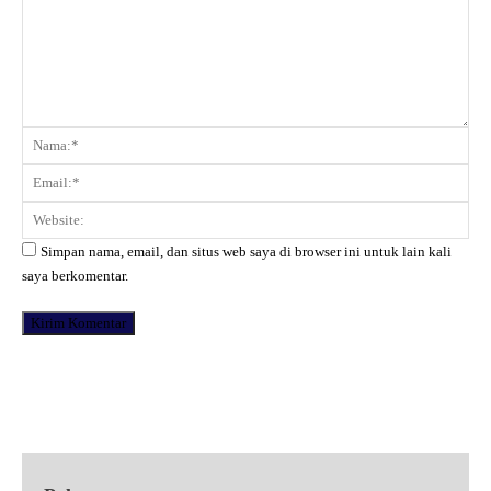
Komentar:
Na
Ema
Web
Simpan nama, email, dan situs web saya di browser ini untuk lain kali
saya berkomentar.
Facebook
X
Pinterest
WhatsApp