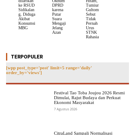
dilarikan
Oknum
Hitam,
ke RSUD
DPRD
Tumiur
Sidikalan
karena
Gultom
g, Diduga
Putar
Sebut
Akibat
Suara
Tidak
Konsumsi
Mengaji
Pernah
MBG
Jelang
Urus
Azan
STNK
Rahasia
TERPOPULER
[wpp post_type='post' limit=5 range='daily'
order_by='views']
Festival Tao Toba Joujou 2026 Resmi
Dimulai, Rajut Budaya dan Perkuat
Ekonomi Masyarakat
7 Agustus 2026
CitraLand Sampali Normalisasi