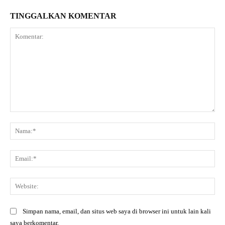
TINGGALKAN KOMENTAR
Komentar:
Na
Ema
Web
Simpan nama, email, dan situs web saya di browser ini untuk lain kali
saya berkomentar.