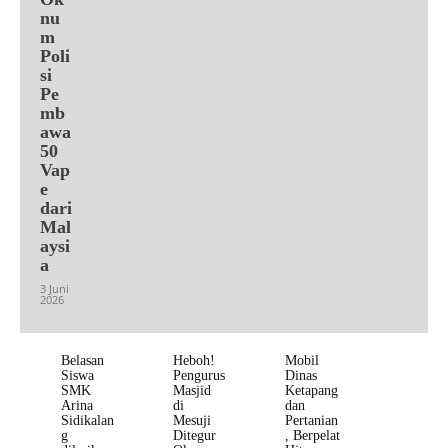
nu
m
Poli
si
Pe
mb
awa
50
Vap
e
dari
Mal
aysi
a
3 Juni
2026
Belasan
Heboh!
Mobil
Siswa
Pengurus
Dinas
SMK
Masjid
Ketapang
Arina
di
dan
Sidikalan
Mesuji
Pertanian
g
Ditegur
, Berpelat