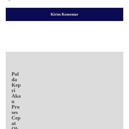
Facebook
X
Pinterest
WhatsApp
Pol
da
Kep
ri
Aka
n
Pro
ses
Cep
at
Ok