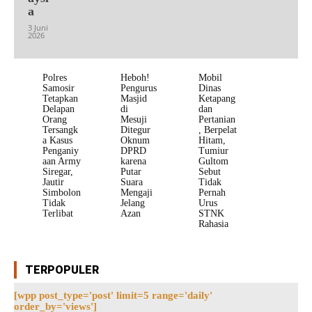
a
3 Juni
2026
Polres
Heboh!
Mobil
Samosir
Pengurus
Dinas
Tetapkan
Masjid
Ketapang
Delapan
di
dan
Orang
Mesuji
Pertanian
Tersangk
Ditegur
, Berpelat
a Kasus
Oknum
Hitam,
Penganiy
DPRD
Tumiur
aan Army
karena
Gultom
Siregar,
Putar
Sebut
Jautir
Suara
Tidak
Simbolon
Mengaji
Pernah
Tidak
Jelang
Urus
Terlibat
Azan
STNK
Rahasia
TERPOPULER
[wpp post_type='post' limit=5 range='daily'
order_by='views']