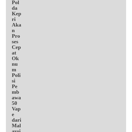
Pol
da
Kep
ri
Aka
n
Pro
ses
Cep
at
Ok
nu
m
Poli
si
Pe
mb
awa
50
Vap
e
dari
Mal
aysi