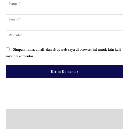
Na
Ema
Web
Simpan nama, email, dan situs web saya di browser ini untuk lain kali
saya berkomentar.
Facebook
X
Pinterest
WhatsApp