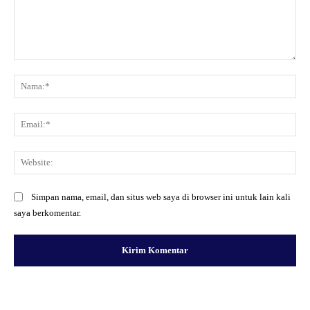
Komentar:
Na
Ema
Web
Simpan nama, email, dan situs web saya di browser ini untuk lain kali
saya berkomentar.
Facebook
X
Pinterest
WhatsApp