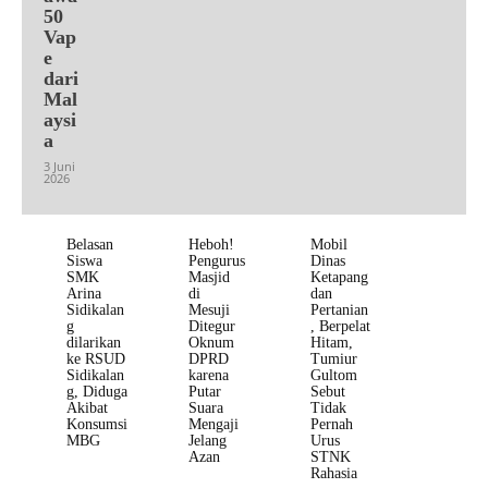
50
Vap
e
dari
Mal
aysi
a
3 Juni
2026
Belasan
Heboh!
Mobil
Siswa
Pengurus
Dinas
SMK
Masjid
Ketapang
Arina
di
dan
Sidikalan
Mesuji
Pertanian
g
Ditegur
, Berpelat
dilarikan
Oknum
Hitam,
ke RSUD
DPRD
Tumiur
Sidikalan
karena
Gultom
g, Diduga
Putar
Sebut
Akibat
Suara
Tidak
Konsumsi
Mengaji
Pernah
MBG
Jelang
Urus
Azan
STNK
Rahasia