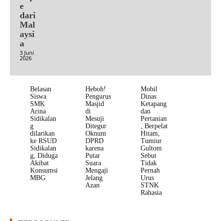
e
dari
Mal
aysi
a
3 Juni
2026
Belasan
Heboh!
Mobil
Siswa
Pengurus
Dinas
SMK
Masjid
Ketapang
Arina
di
dan
Sidikalan
Mesuji
Pertanian
g
Ditegur
, Berpelat
dilarikan
Oknum
Hitam,
ke RSUD
DPRD
Tumiur
Sidikalan
karena
Gultom
g, Diduga
Putar
Sebut
Akibat
Suara
Tidak
Konsumsi
Mengaji
Pernah
MBG
Jelang
Urus
Azan
STNK
Rahasia