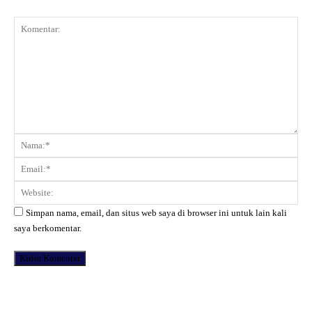
Komentar:
Na
Ema
Web
Simpan nama, email, dan situs web saya di browser ini untuk lain kali
saya berkomentar.
Facebook
X
Pinterest
WhatsApp