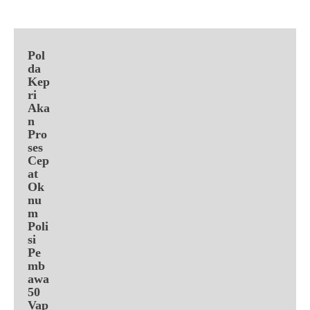
Pol
da
Kep
ri
Aka
n
Pro
ses
Cep
at
Ok
nu
m
Poli
si
Pe
mb
awa
50
Vap