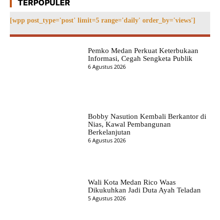
TERPOPULER
[wpp post_type='post' limit=5 range='daily' order_by='views']
Pemko Medan Perkuat Keterbukaan
Informasi, Cegah Sengketa Publik
6 Agustus 2026
Bobby Nasution Kembali Berkantor di
Nias, Kawal Pembangunan
Berkelanjutan
6 Agustus 2026
Wali Kota Medan Rico Waas
Dikukuhkan Jadi Duta Ayah Teladan
5 Agustus 2026