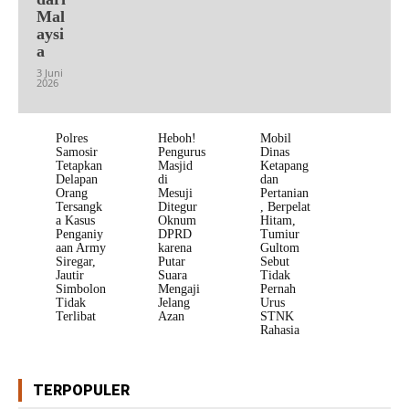
Mal
aysi
a
3 Juni
2026
Polres
Heboh!
Mobil
Samosir
Pengurus
Dinas
Tetapkan
Masjid
Ketapang
Delapan
di
dan
Orang
Mesuji
Pertanian
Tersangk
Ditegur
, Berpelat
a Kasus
Oknum
Hitam,
Penganiy
DPRD
Tumiur
aan Army
karena
Gultom
Siregar,
Putar
Sebut
Jautir
Suara
Tidak
Simbolon
Mengaji
Pernah
Tidak
Jelang
Urus
Terlibat
Azan
STNK
Rahasia
TERPOPULER