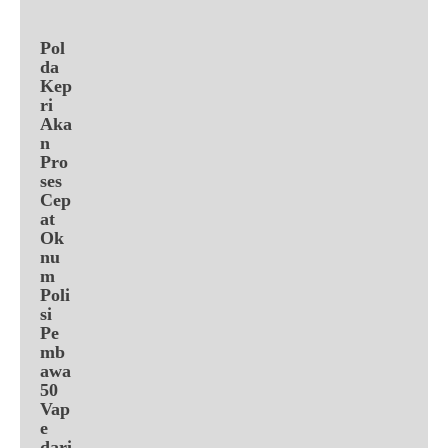
Pol
da
Kep
ri
Aka
n
Pro
ses
Cep
at
Ok
nu
m
Poli
si
Pe
mb
awa
50
Vap
e
dari