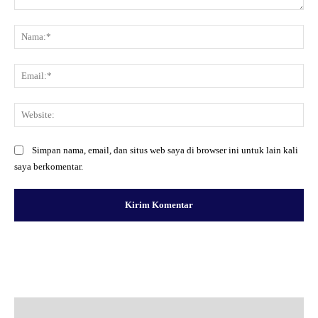
Komentar:
Na
Ema
Web
Simpan nama, email, dan situs web saya di browser ini untuk lain kali
saya berkomentar.
Facebook
X
Pinterest
WhatsApp