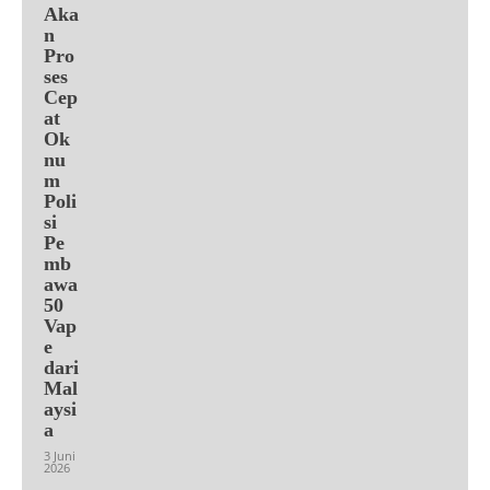
Aka
n
Pro
ses
Cep
at
Ok
nu
m
Poli
si
Pe
mb
awa
50
Vap
e
dari
Mal
aysi
a
3 Juni
2026