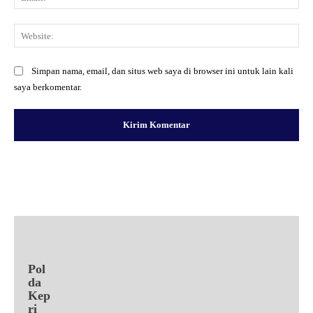
Web
Simpan nama, email, dan situs web saya di browser ini untuk lain kali
saya berkomentar.
Facebook
X
Pinterest
WhatsApp
Pol
da
Kep
ri