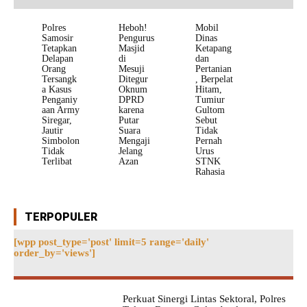
Polres
Heboh!
Mobil
Samosir
Pengurus
Dinas
Tetapkan
Masjid
Ketapang
Delapan
di
dan
Orang
Mesuji
Pertanian
Tersangk
Ditegur
, Berpelat
a Kasus
Oknum
Hitam,
Penganiy
DPRD
Tumiur
aan Army
karena
Gultom
Siregar,
Putar
Sebut
Jautir
Suara
Tidak
Simbolon
Mengaji
Pernah
Tidak
Jelang
Urus
Terlibat
Azan
STNK
Rahasia
TERPOPULER
[wpp post_type='post' limit=5 range='daily'
order_by='views']
Perkuat Sinergi Lintas Sektoral, Polres