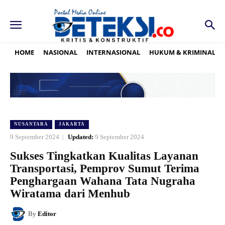
HOME
NASIONAL
INTERNASIONAL
HUKUM & KRIMINAL
NUSANTARA
JAKARTA
9 September 2024
Updated:
9 September 2024
Sukses Tingkatkan Kualitas Layanan
Transportasi, Pemprov Sumut Terima
Penghargaan Wahana Tata Nugraha
Wiratama dari Menhub
By
Editor