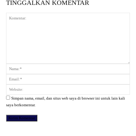
TINGGALKAN KOMENTAR
Komentar:
Na
Ema
Web
Simpan nama, email, dan situs web saya di browser ini untuk lain kali
saya berkomentar.