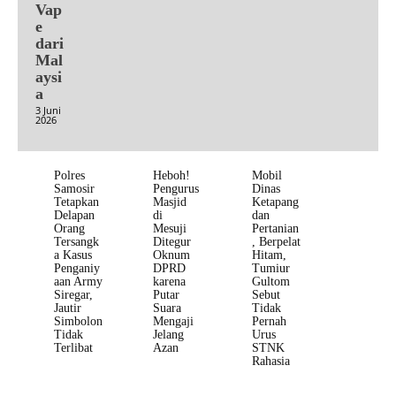
Vap
e
dari
Mal
aysi
a
3 Juni
2026
Polres
Heboh!
Mobil
Samosir
Pengurus
Dinas
Tetapkan
Masjid
Ketapang
Delapan
di
dan
Orang
Mesuji
Pertanian
Tersangk
Ditegur
, Berpelat
a Kasus
Oknum
Hitam,
Penganiy
DPRD
Tumiur
aan Army
karena
Gultom
Siregar,
Putar
Sebut
Jautir
Suara
Tidak
Simbolon
Mengaji
Pernah
Tidak
Jelang
Urus
Terlibat
Azan
STNK
Rahasia