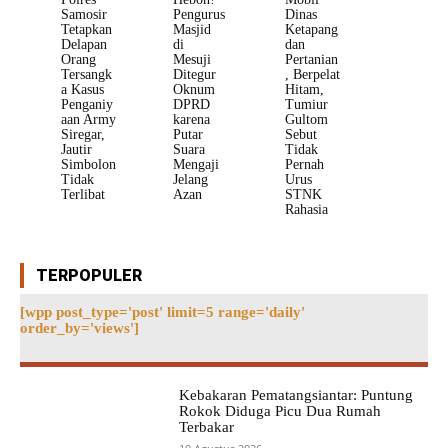
Samosir
Pengurus
Dinas
Tetapkan
Masjid
Ketapang
Delapan
di
dan
Orang
Mesuji
Pertanian
Tersangk
Ditegur
, Berpelat
a Kasus
Oknum
Hitam,
Penganiy
DPRD
Tumiur
aan Army
karena
Gultom
Siregar,
Putar
Sebut
Jautir
Suara
Tidak
Simbolon
Mengaji
Pernah
Tidak
Jelang
Urus
Terlibat
Azan
STNK
Rahasia
TERPOPULER
[wpp post_type='post' limit=5 range='daily'
order_by='views']
Kebakaran Pematangsiantar: Puntung
Rokok Diduga Picu Dua Rumah
Terbakar