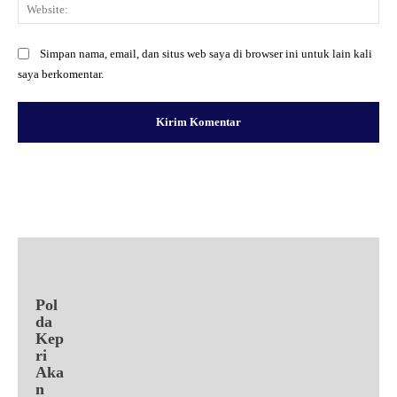
Web
Simpan nama, email, dan situs web saya di browser ini untuk lain kali
saya berkomentar.
Facebook
X
Pinterest
WhatsApp
Pol
da
Kep
ri
Aka
n