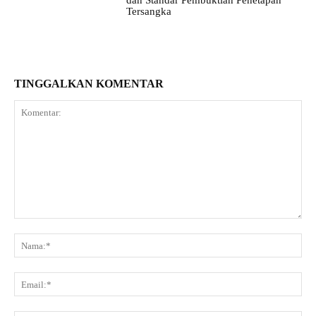
dan Standar Pembuktian Penetapan
Tersangka
TINGGALKAN KOMENTAR
Komentar:
Na
Ema