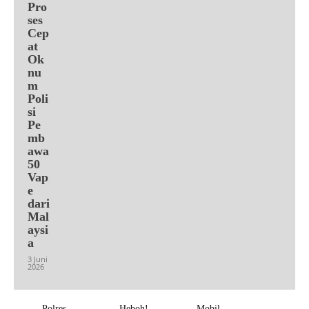
Pro
ses
Cep
at
Ok
nu
m
Poli
si
Pe
mb
awa
50
Vap
e
dari
Mal
aysi
a
3 Juni
2026
Polres
Heboh!
Mobil