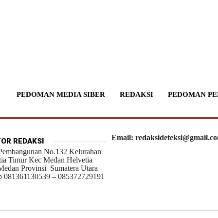
PEDOMAN MEDIA SIBER
REDAKSI
PEDOMAN PE
Email: redaksideteksi@gmail.c
OR REDAKSI
 Pembangunan No.132 Kelurahan
tia Timur Kec Medan Helvetia
Medan Provinsi Sumatera Utara
 081361130539 – 085372729191