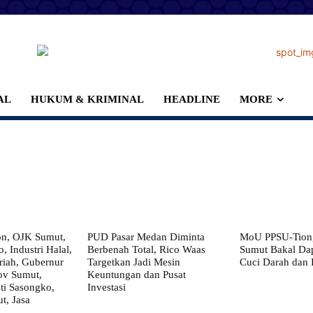
AL
HUKUM & KRIMINAL
HEADLINE
MORE
on, OJK Sumut,
PUD Pasar Medan Diminta
MoU PPSU-Tiong
, Industri Halal,
Berbenah Total, Rico Waas
Sumut Bakal Da
iah, Gubernur
Targetkan Jadi Mesin
Cuci Darah dan
ov Sumut,
Keuntungan dan Pusat
i Sasongko,
Investasi
, Jasa