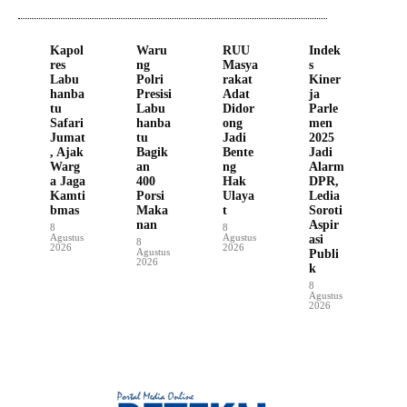
Kapol
Waru
RUU
Indek
res
ng
Masya
s
Labu
Polri
rakat
Kiner
hanba
Presisi
Adat
ja
tu
Labu
Didor
Parle
Safari
hanba
ong
men
Jumat
tu
Jadi
2025
, Ajak
Bagik
Bente
Jadi
Warg
an
ng
Alarm
a Jaga
400
Hak
DPR,
Kamti
Porsi
Ulaya
Ledia
bmas
Maka
t
Soroti
nan
Aspir
8
8
Agustus
Agustus
asi
8
2026
2026
Agustus
Publi
2026
k
8
Agustus
2026