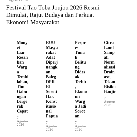
7 Agustus 2026
Festival Tao Toba Joujou 2026 Resmi
Dimulai, Rajut Budaya dan Perkuat
Ekonomi Masyarakat
Mony
RUU
Perpr
Citra
et
Masya
es
Land
Liar
rakat
Tima
Samp
Resah
Adat
h
ali
kan
Diperj
Belitu
Norm
Warg
uangk
ng
alisasi
a
an,
Dides
Drain
Tembi
Baleg
ak
ase,
lahan,
DPR
Terbit
Tekan
Tim
RI
,
Risiko
Gabu
Soroti
Ekono
Banjir
ngan
Hak
mi
7
Berge
Konst
Warg
Agustus
2026
rak
itusio
a Jadi
Cepat
nal
Sorot
Papua
an
7
Agustus
7
7
2026
Agustus
Agustus
2026
2026