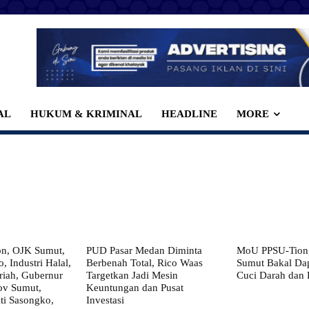
AL
HUKUM & KRIMINAL
HEADLINE
MORE
on, OJK Sumut,
PUD Pasar Medan Diminta
MoU PPSU-Tiong
, Industri Halal,
Berbenah Total, Rico Waas
Sumut Bakal Da
iah, Gubernur
Targetkan Jadi Mesin
Cuci Darah dan
ov Sumut,
Keuntungan dan Pusat
i Sasongko,
Investasi