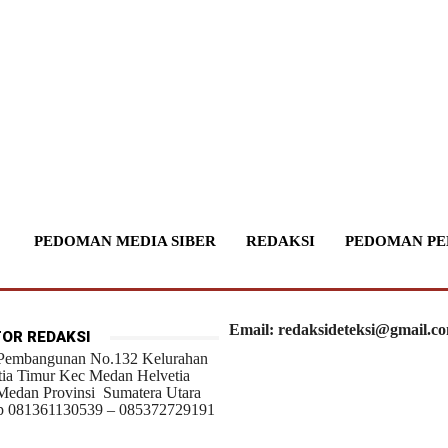
PEDOMAN MEDIA SIBER
REDAKSI
PEDOMAN PE
Email: redaksideteksi@gmail.c
OR REDAKSI
 Pembangunan No.132 Kelurahan
tia Timur Kec Medan Helvetia
Medan Provinsi Sumatera Utara
 081361130539 – 085372729191