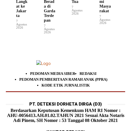
Langk
Berad
Tua
mi
at ke
a di
Masya
7
Agustus
Jakar
Garda
rakat
2026
ta
Terde
7
Agustus
pan
7
2026
Agustus
7
2026
Agustus
2026
PEDOMAN MEDIA SIBER
REDAKSI
PEDOMAN PEMBERITAAN RAMAH ANAK (PPRA)
KODE ETIK JURNALISTIK
PT. DETEKSI DORHETA DIRGA (D3)
Berdasarkan Keputusan Kemenkum HAM RI Nomor :
AHU-0056413.AH.01.02.TAHUN 2021 Sesuai Akta Notaris
Adi Pinem, SH Nomor : 53 Tanggal 08 Oktober 2021