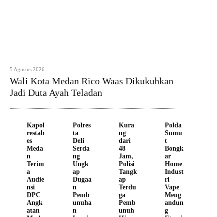
5 Agustus 2026
Wali Kota Medan Rico Waas Dikukuhkan
Jadi Duta Ayah Teladan
Kapol
Polres
Kura
Polda
restab
ta
ng
Sumu
es
Deli
dari
t
Meda
Serda
48
Bongk
n
ng
Jam,
ar
Terim
Ungk
Polisi
Home
a
ap
Tangk
Indust
Audie
Dugaa
ap
ri
nsi
n
Terdu
Vape
DPC
Pemb
ga
Meng
Angk
unuha
Pemb
andun
atan
n
unuh
g