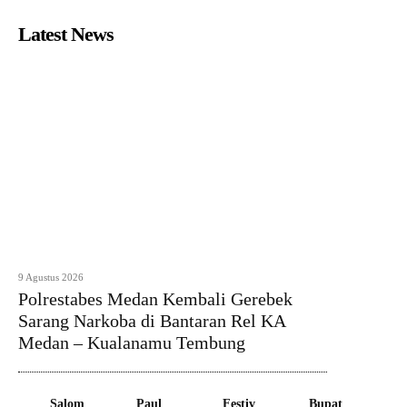
Latest News
9 Agustus 2026
Polrestabes Medan Kembali Gerebek
Sarang Narkoba di Bantaran Rel KA
Medan – Kualanamu Tembung
Salom
Paul
Festiv
Bupat