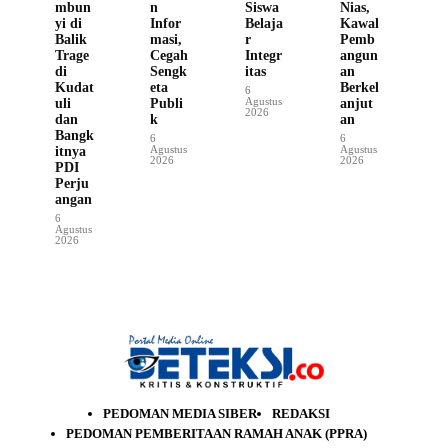
mbun
n
Siswa
Nias,
yi di
Infor
Belaja
Kawal
Balik
masi,
r
Pemb
Trage
Cegah
Integr
angun
di
Sengk
itas
an
Kudat
eta
Berkel
6
Agustus
uli
Publi
anjut
2026
dan
k
an
Bangk
6
6
Agustus
Agustus
itnya
2026
2026
PDI
Perju
angan
6
Agustus
2026
PEDOMAN MEDIA SIBER
REDAKSI
PEDOMAN PEMBERITAAN RAMAH ANAK (PPRA)