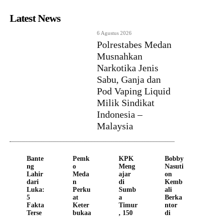
Latest News
6 Agustus 2026
Polrestabes Medan
Musnahkan
Narkotika Jenis
Sabu, Ganja dan
Pod Vaping Liquid
Milik Sindikat
Indonesia –
Malaysia
Bante
Pemk
KPK
Bobby
ng
o
Meng
Nasuti
Lahir
Meda
ajar
on
dari
n
di
Kemb
Luka:
Perku
Sumb
ali
5
at
a
Berka
Fakta
Keter
Timur
ntor
Terse
bukaa
, 150
di