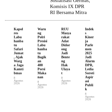
Sosialisasi Germas,
Komisis IX DPR
RI Bersama Mitra
Kapol
Waru
RUU
Indek
res
ng
Masya
s
Labu
Polri
rakat
Kiner
hanba
Presisi
Adat
ja
tu
Labu
Didor
Parle
Safari
hanba
ong
men
Jumat
tu
Jadi
2025
, Ajak
Bagik
Bente
Jadi
Warg
an
ng
Alarm
a Jaga
400
Hak
DPR,
Kamti
Porsi
Ulaya
Ledia
bmas
Maka
t
Soroti
nan
Aspir
8
8
Agustus
Agustus
asi
8
2026
2026
Agustus
Publi
2026
k
8
Agustus
2026