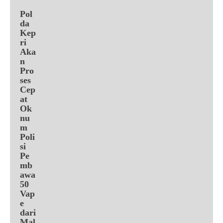
Pol
da
Kep
ri
Aka
n
Pro
ses
Cep
at
Ok
nu
m
Poli
si
Pe
mb
awa
50
Vap
e
dari
Mal