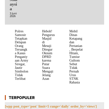
aysi
a
3 Juni
2026
Polres
Heboh!
Mobil
Samosir
Pengurus
Dinas
Tetapkan
Masjid
Ketapang
Delapan
di
dan
Orang
Mesuji
Pertanian
Tersangk
Ditegur
, Berpelat
a Kasus
Oknum
Hitam,
Penganiy
DPRD
Tumiur
aan Army
karena
Gultom
Siregar,
Putar
Sebut
Jautir
Suara
Tidak
Simbolon
Mengaji
Pernah
Tidak
Jelang
Urus
Terlibat
Azan
STNK
Rahasia
TERPOPULER
[wpp post_type='post' limit=5 range='daily' order_by='views']