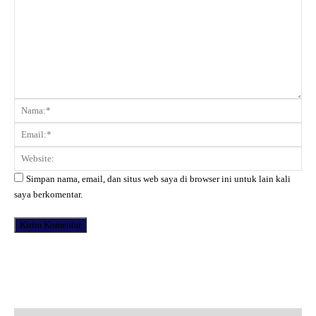
Komentar:
Na
Ema
Web
Simpan nama, email, dan situs web saya di browser ini untuk lain kali
saya berkomentar.
Facebook
X
Pinterest
WhatsApp